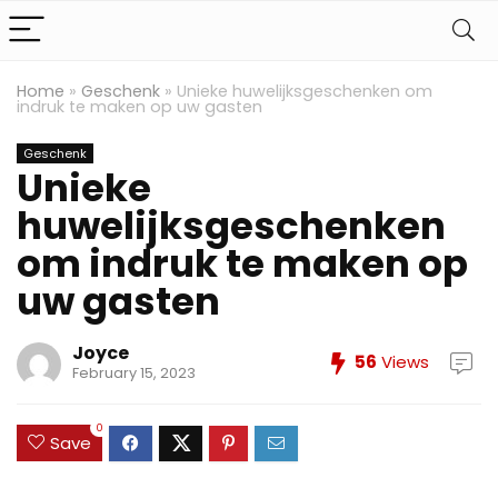
Home
»
Geschenk
»
Unieke huwelijksgeschenken om
indruk te maken op uw gasten
Geschenk
Unieke
huwelijksgeschenken
om indruk te maken op
uw gasten
Joyce
56
Views
February 15, 2023
0
Save