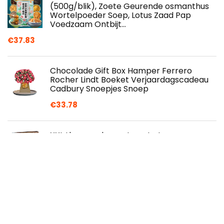
(500g/blik), Zoete Geurende osmanthus
Wortelpoeder Soep, Lotus Zaad Pap
Voedzaam Ontbijt…
€
37.83
Chocolade Gift Box Hamper Ferrero
Rocher Lindt Boeket Verjaardagscadeau
Cadbury Snoepjes Snoep
€
33.78
XXL thee-cadeauset, grote tee-
probeerpakket "Einmal um die Welt" in
een opwindende, presRemote
geschenkdoos
€
26.90
Aussie Survival Box - Tim Tams, Twisties,
Party Mix, Treats, Hartige Vormen