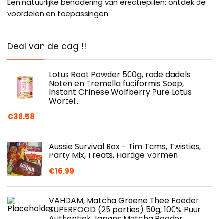
Een natuurlijke benadering van erectiepillen: ontdek de
voordelen en toepassingen
Deal van de dag !!
Lotus Root Powder 500g, rode dadels
Noten en Tremella fuciformis Soep,
Instant Chinese Wolfberry Pure Lotus
Wortel…
€
36.58
Aussie Survival Box - Tim Tams, Twisties,
Party Mix, Treats, Hartige Vormen
€
16.99
VAHDAM, Matcha Groene Thee Poeder
SUPERFOOD (25 porties) 50g, 100% Puur
Authentiek Japans Matcha Poeder,