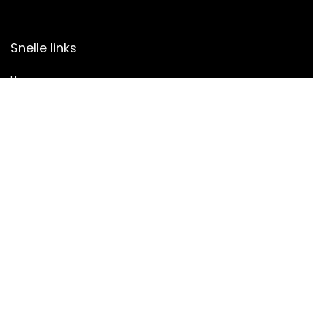
Snelle links
Home
Alles winkelen
Blogs
Onze webshops
Adverteren
Verklaringen
Privacybeleid
algemene voorwaarden
Gelieerde openbaarmaking