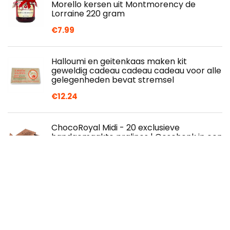
Morello kersen uit Montmorency de
Lorraine 220 gram
€
7.99
Halloumi en geitenkaas maken kit
geweldig cadeau cadeau cadeau voor alle
gelegenheden bevat stremsel
€
12.24
ChocoRoyal Midi - 20 exclusieve
handgemaakte pralines | Geschenk in een
houten kistje | Chocolade | Cadeau |
Verjaardag…
€
54.99
Rode bonen, gerst, enzym,
lotuswortelpoeder, instant
maaltijdvervanger congee, instant