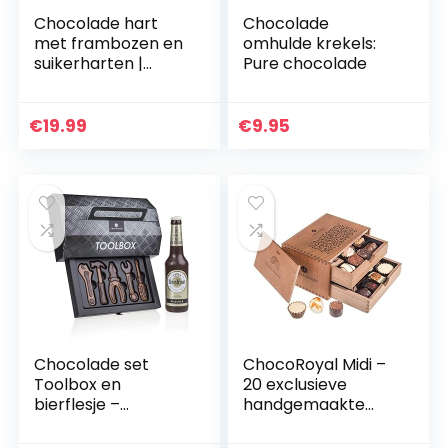
Chocolade hart
Chocolade
met frambozen en
omhulde krekels:
suikerharten |
Pure chocolade
Geschenkidee |
Cadeau |
Valentijnsdag |
€
19.99
€
9.95
Vrouwen | Vrouw |
Liefdesgeschenk…
Chocolade set
ChocoRoyal Midi –
Toolbox en
20 exclusieve
bierflesje –
handgemaakte
Chocolade
pralines |
gereedschap en
Geschenk in een