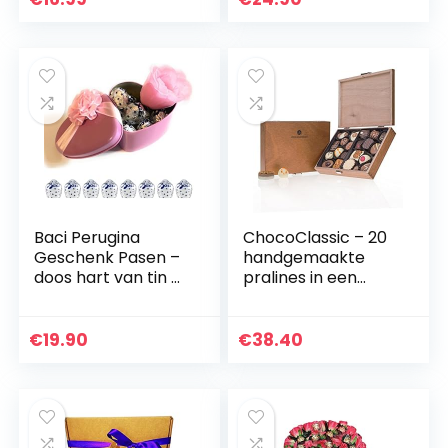
kunstkerstster
Baci Perugina
ChocoClassic – 20
Geschenk Pasen –
handgemaakte
doos hart van tin +
pralines in een
100 g klassieke
houten kistje |
Perugina (8
Cadeau voor
chocolade) +
volwassenen |
€
19.90
€
38.40
kunstroze
Belgische
knoppen…
chocolade…