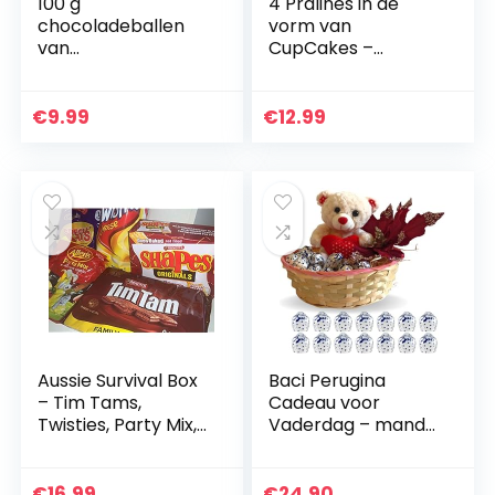
100 g
4 Pralines in de
chocoladeballen
vorm van
van
CupCakes –
melkchocolade, 17-
Verjaardag |
19 stuks, fair trade
Speciale en
cacao, plus een
luxueuze pralines |
€
9.99
€
12.99
voetbalgeschenkd
Chocolade |
oos van karton,
Verjaardagscadeau
ideaal…
…
Aussie Survival Box
Baci Perugina
– Tim Tams,
Cadeau voor
Twisties, Party Mix,
Vaderdag – mand
Treats, Hartige
met 175 g kussen
Vormen
Perugina +
teddybeer +
€
16.99
€
24.90