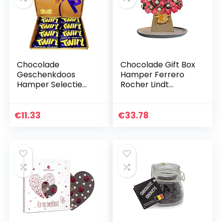
Chocolade
Chocolade Gift Box
Geschenkdoos
Hamper Ferrero
Hamper Selectie
Rocher Lindt
Cadbury Nestle
Boeket
Petsonalised
Verjaardagscadeau
Zuivelmelk Twirl
Cadbury Snoepjes
€
11.33
€
33.78
Reece’s Kinder
Snoep
Bueno Snoep
Snoep…