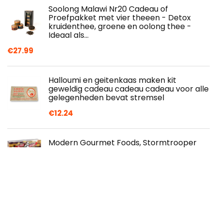
Soolong Malawi Nr20 Cadeau of
Proefpakket met vier theeen - Detox
kruidenthee, groene en oolong thee -
Ideaal als…
€
27.99
Halloumi en geitenkaas maken kit
geweldig cadeau cadeau cadeau voor alle
gelegenheden bevat stremsel
€
12.24
Modern Gourmet Foods, Stormtrooper
Koffiesiroop, Set van 4 Smaken Inclusief
Vanille, Pepermunt, Karamel en
Hazelnoot…
€
14.99
Legendary - Amaretto-crème bonbons -