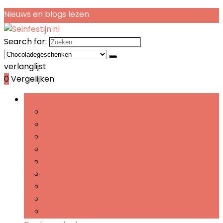
Nieuws en blogs lezen
Search for:
verlanglijst
0
Vergelijken
Bladeren door rubrieken
Theegeschenken
Koffiegeschenken
Snoepgeschenken
Chocoladegeschenken
Snackgeschenken
Sausgeschenken
Jam- and confiturengeschenken
Specerijengeschenken
Kaasgeschenken