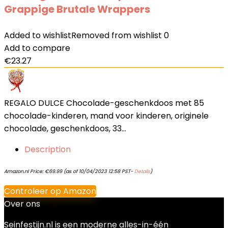
Grappige Brutale Wrappers
Added to wishlist
Removed from wishlist
0
Add to compare
€
23.27
REGALO DULCE Chocolade-geschenkdoos met 85
chocolade-kinderen, mand voor kinderen, originele
chocolade, geschenkdoos, 33…
Description
Amazon.nl Price:
€
69.99
(as of 10/04/2023 12:58 PST-
Details
)
Controleer op Amazon
Over ons
Seinfestijn.nl is een moderne alles-in-één