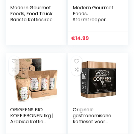
Modern Gourmet
Modern Gourmet
Foods, Food Truck
Foods,
Barista Koffiesiroop
Stormtrooper
Cadeauset, Set van
Koffiesiroop, Set
4 Smaken, 45 ml
van 4 Smaken
Elk
Inclusief Vanille,
€
14.99
Pepermunt,
Karamel en
Hazelnoot…
ORIGEENS BIO
Originele
KOFFIEBONEN 1kg |
gastronomische
Arabica Koffie
koffieset voor
Bonen |
mannen en
Probeerset,
vrouwen – 7 van”s