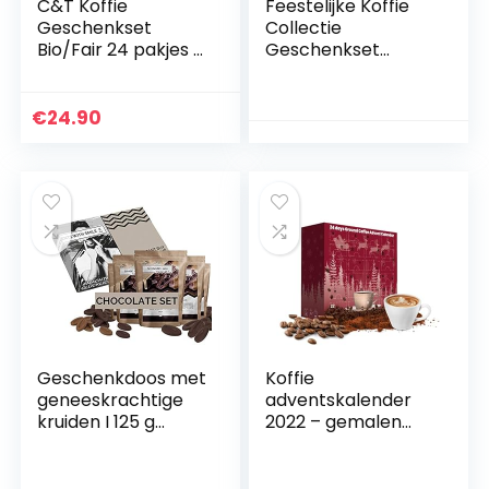
C&T Koffie
Feestelijke Koffie
Geschenkset
Collectie
Bio/Fair 24 pakjes á
Geschenkset
20 g (gemalen)
Medium Cups
met 24 biologische,
Instant Koffie 4 ×
zeldzame en fair
22G
€
24.90
trade koffiesoorten
plus…
Geschenkdoos met
Koffie
geneeskrachtige
adventskalender
kruiden I 125 g
2022 – gemalen
geneeskrachtige
koffie cadeauset –
kruiden in een
24 dagen Kerst
proefpakket I 5 x
koffie