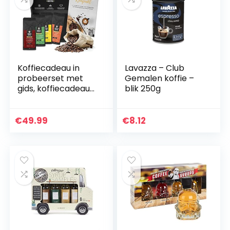
Koffiecadeau in
Lavazza – Club
probeerset met
Gemalen koffie –
gids, koffiecadeau
blik 250g
voor mannen en
vrouwen, met liefde
geroosterd door
€
49.99
€
8.12
mensen met een…