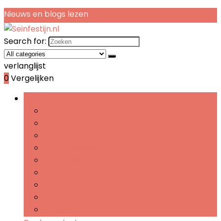
Nieuws en blogs lezen
Search for:
verlanglijst
0
Vergelijken
Bladeren door rubrieken
Theegeschenken
Koffiegeschenken
Snoepgeschenken
Chocoladegeschenken
Snackgeschenken
Sausgeschenken
Jam- and confiturengeschenken
Specerijengeschenken
Kaasgeschenken