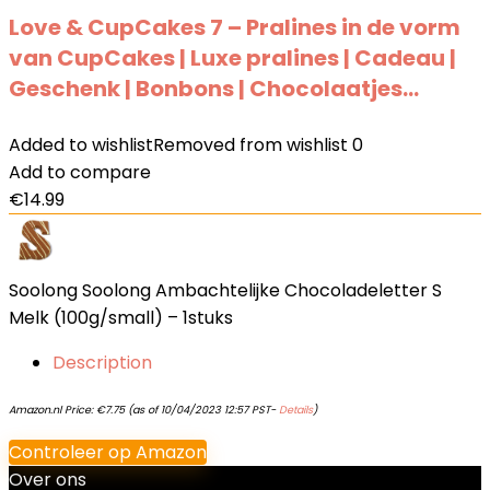
Love & CupCakes 7 – Pralines in de vorm
van CupCakes | Luxe pralines | Cadeau |
Geschenk | Bonbons | Chocolaatjes…
Added to wishlist
Removed from wishlist
0
Add to compare
€
14.99
Soolong Soolong Ambachtelijke Chocoladeletter S
Melk (100g/small) – 1stuks
Description
Amazon.nl Price:
€
7.75
(as of 10/04/2023 12:57 PST-
Details
)
Controleer op Amazon
Over ons