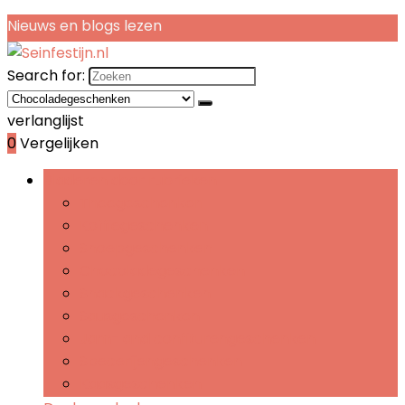
Nieuws en blogs lezen
Search for:
verlanglijst
0
Vergelijken
Bladeren door rubrieken
Theegeschenken
Koffiegeschenken
Snoepgeschenken
Chocoladegeschenken
Snackgeschenken
Sausgeschenken
Jam- and confiturengeschenken
Specerijengeschenken
Kaasgeschenken