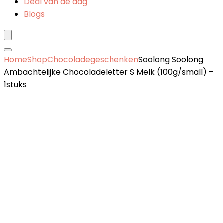
Deal van de dag
Blogs
Home
Shop
Chocoladegeschenken
Soolong Soolong
Ambachtelijke Chocoladeletter S Melk (100g/small) –
1stuks