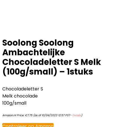
Soolong Soolong
Ambachtelijke
Chocoladeletter S Melk
(100g/small) – 1stuks
Chocoladeletter S
Melk chocolade
100g/small
Amazon.nl Price:
€
7.75
(as of 10/04/2023 12:57 PST-
Details
)
Controleer op Amazon