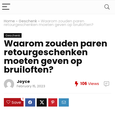
Home
»
Geschenk
»
Waarom zouden paren
retourgeschenken moeten geven op bruiloften?
Geschenk
Waarom zouden paren
retourgeschenken
moeten geven op
bruiloften?
Joyce
106
Views
February 15, 2023
0
Save