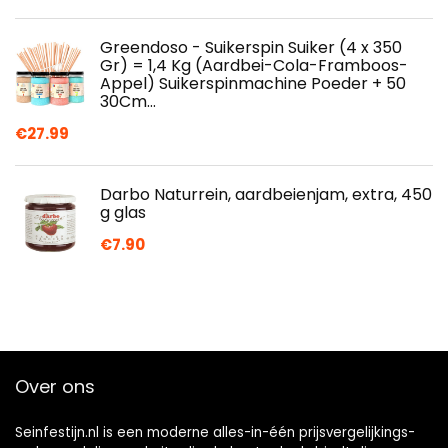
Greendoso - Suikerspin Suiker (4 x 350
Gr) = 1,4 Kg (Aardbei-Cola-Framboos-
Appel) Suikerspinmachine Poeder + 50
30Cm…
€
27.99
Darbo Naturrein, aardbeienjam, extra, 450
g glas
€
7.90
Over ons
Seinfestijn.nl is een moderne alles-in-één prijsvergelijkings-