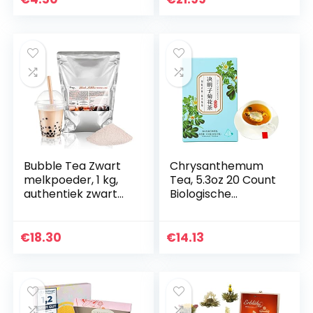
Thee van de Eerste
Pluk, Geteeld in…
Bubble Tea Zwart
Chrysanthemum
melkpoeder, 1 kg,
Tea, 5.3oz 20 Count
authentiek zwart
Biologische
theemengpoeder
Chrysanthemum
voor boba thee,
Cassia Seed
hoogwaardige
Theezakjes met
€
18.30
€
14.13
ingrediënten
Sinaasappelschil,
zonder…
Rock Sugar en…