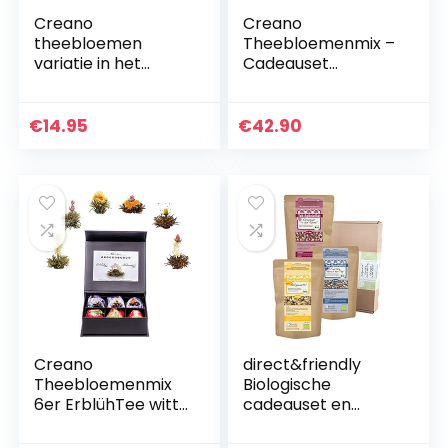
Creano
Creano
theebloemen
Theebloemenmix –
variatie in het
Cadeauset
exclusieve
“Erblühtee”
kopjesformaat
Gourmet Set met
“ErblühTeelini” – 8
glazen pot 0,5l en 2
€
14.95
€
42.90
theebloemen in 4
theekopjes 200ml
verschillende
witte thee (6
variëteiten (witte
verschillende
thee)
soorten)
Creano
direct&friendly
Theebloemenmix
Biologische
6er ErblühTee witte
cadeauset en
& zwarte Thee in
probeerset van
edele magnetische
drie thee voor ‘s