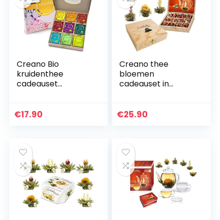
Creano Bio
Creano thee
kruidenthee
bloemen
cadeauset
cadeauset in
“ORGANIC HERBAL
houten theekist, 12
TEA” – 45
blooming tea in 6
biologische
soorten witte thee
€
17.90
€
25.90
theezakjes in 9
verschillende
soorten – 90g –
NIEUW 2022*