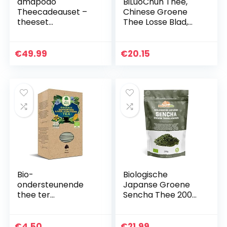
amapodo
BiLuoChun Thee,
Theecadeauset –
Chinese Groene
theeset
Thee Losse Blad,
geschenkdoos –
Traditionele
theefles van glas
Beroemde Chinese
400 ml met
Dranken, 200g
€
49.99
€
20.15
theefilter voor
7.1oz, 30 Pakken
losse thee –
vruchtenthee…
Bio-
Biologische
ondersteunende
Japanse Groene
thee ter
Sencha Thee 200
ondersteuning van
gram. Bio,
de lever (25 x 2 g) –
Natuurlijke en
Dary Natury
Zuivere Groene
€
4.50
€
21.99