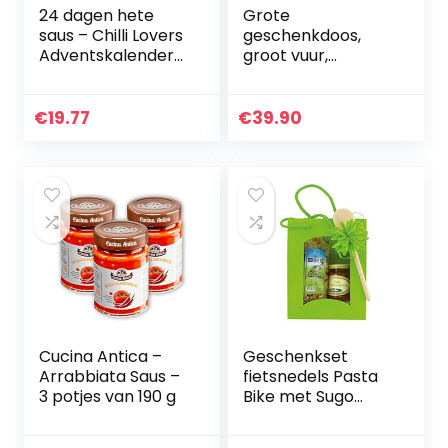
24 dagen hete
Grote
saus – Chilli Lovers
geschenkdoos,
Adventskalender-
groot vuur,
Nieuwe verpakking
grillgeschenken,
2020
ketchup om te
flamberen, met
€
19.77
€
39.90
flambeerbrander
van Burning Bernd
Cucina Antica –
Geschenkset
Arrabbiata Saus –
fietsnedels Pasta
3 potjes van 190 g
Bike met Sugo
all’Arrabbiata