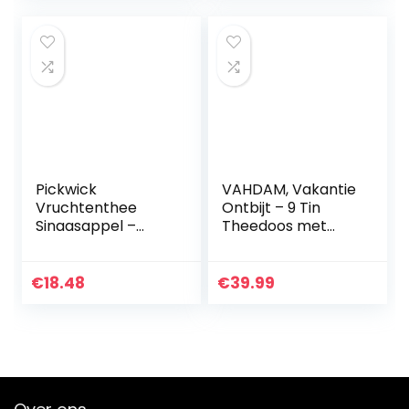
| Thee…
Pickwick
VAHDAM, Vakantie
Vruchtenthee
Ontbijt – 9 Tin
Sinaasappel –
Theedoos met
Zwarte Thee met
Bekroonde
Sinaasappelschille
Theesoorten –
tjes (240
Luxe
€
18.48
€
39.99
Theezakjes – 100%
Geschenkdoos |
Natuurlijk) – 12 x
100% Natuurlijke
20…
Ingrediënten…