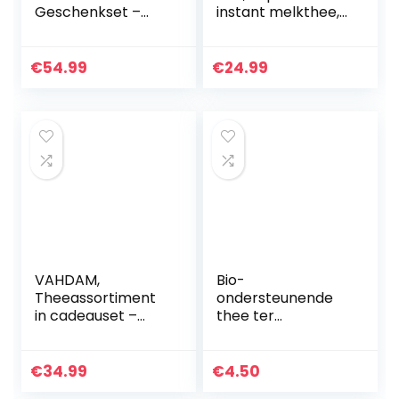
Geschenkset –
instant melkthee,
Bloom, 12 Tees in
10
einer Tee-
zakjespakketten,
Sampler-
set van 3 pakjes
€
54.99
€
24.99
Geschenkbox |
(totaal 30 zakjes),
100% natürliche
gemaakt in…
Zutaten…
VAHDAM,
Bio-
Theeassortiment
ondersteunende
in cadeauset –
thee ter
Glow (180g, 6.3oz)
ondersteuning van
– 6 soorten thee in
de lever (25 x 2 g)
een luxueuze
– Dary Natury
€
34.99
€
4.50
cadeauverpakking