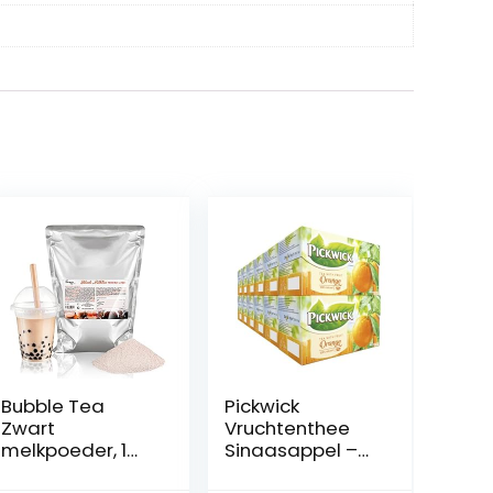
Bubble Tea
Pickwick
Zwart
Vruchtenthee
melkpoeder, 1
Sinaasappel –
kg, authentiek
Zwarte Thee