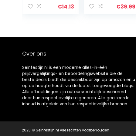
Chrysanthemu
Bekroonde
m Cassia Seed
Theesoorten –
€
14.13
€
39.99
Theezakjes met
Luxe
Sinaasappelschi
Geschenkdoos |
l, Rock Sugar en…
100% Natuurlijke
Ingrediënten…
Over ons
Seinfestijn.nl is een moderne alles-in-één
prijsvergelijkings- en beoordelingswebsite die de
beste deals biedt die beschikbaar zijn op amazon en u
op de hoogte houdt via de laatst toegevoegde blogs.
Alle afbeeldingen zijn auteursrechtelijk beschermd
door hun respectievelijke eigenaren. Alle geciteerde
inhoud is afgeleid van hun respectievelijke bronnen.
2023 © Seinfestijn.nl Alle rechten voorbehouden