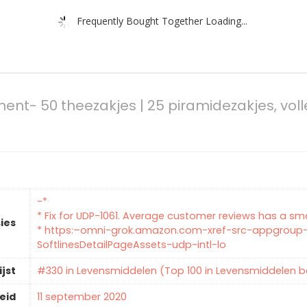
Frequently Bought Together Loading...
nt- 50 theezakjes | 25 piramidezakjes, voll
-*
* Fix for UDP-1061. Average customer reviews has a smal
ies
* https:–omni-grok.amazon.com-xref-src-appgroup-
SoftlinesDetailPageAssets-udp-intl-lo
ijst
#330 in Levensmiddelen (Top 100 in Levensmiddelen 
eid
11 september 2020