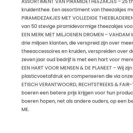
ASSORTIMENT VAN PIRAMIDETHEEZAKJES – 25 thees
kruidenthee. Een assortiment van theezakjes me
PIRAMIDEZAKJES MET VOLLEDIGE THEEBLADEREN – Je
van 50 stevige piramidevormige theezakjes voor 
EEN MERK MET MILJOENEN DROMEN – VAHDAM India
drie miljoen klanten, die verspreid zijn over m
theeaccessoires en kruiden, verspreiden over d
zeven jaar oud bedrijf is met een hart voor me
EEN HART VOOR MENSEN & DE PLANEET – Wij zijn 
plasticvoetafdruk en compenseren die via onze i
ETISCH VERANTWOORD, RECHTSTREEKS & FAIR-TRAD
boeren een betere prijs krijgen voor hun produ
boeren hopen, net als andere ouders, op een be
ME.