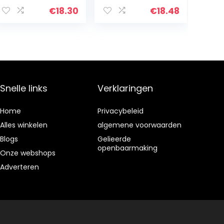
zwart
met
theemengpoed
Sinaasappelschi
€
18.30
€
18.48
er voor boba
lletjes (240
thee,
Theezakjes –
hoogwaardige
100% Natuurlijk)
ingrediënten
– 12 x 20…
zonder…
Snelle links
Verklaringen
Home
Privacybeleid
Alles winkelen
algemene voorwaarden
Blogs
Gelieerde
openbaarmaking
Onze webshops
Adverteren