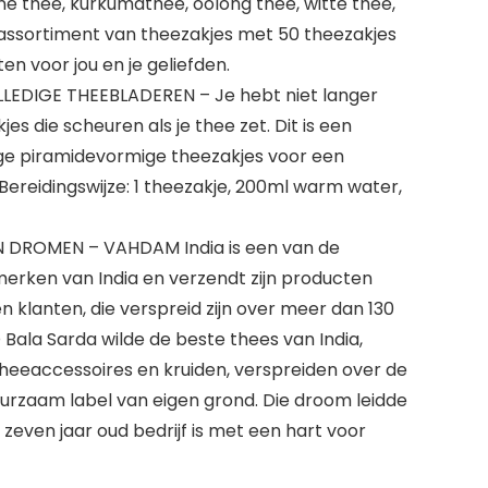
ne thee, kurkumathee, oolong thee, witte thee,
 assortiment van theezakjes met 50 theezakjes
n voor jou en je geliefden.
EDIGE THEEBLADEREN – Je hebt niet langer
es die scheuren als je thee zet. Dit is een
ge piramidevormige theezakjes voor een
 Bereidingswijze: 1 theezakje, 200ml warm water,
 DROMEN – VAHDAM India is een van de
merken van India en verzendt zijn producten
n klanten, die verspreid zijn over meer dan 130
Bala Sarda wilde de beste thees van India,
eeaccessoires en kruiden, verspreiden over de
urzaam label van eigen grond. Die droom leidde
 zeven jaar oud bedrijf is met een hart voor