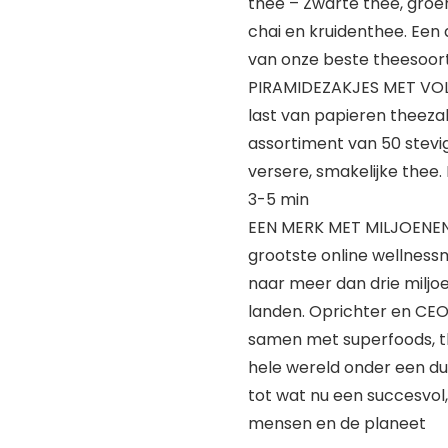
thee – Zwarte thee, groe
chai en kruidenthee. Een
van onze beste theesoorte
PIRAMIDEZAKJES MET VOLL
last van papieren theezakj
assortiment van 50 stevi
versere, smakelijke thee.
3-5 min
EEN MERK MET MILJOENEN
grootste online wellness
naar meer dan drie miljoe
landen. Oprichter en CEO 
samen met superfoods, th
hele wereld onder een du
tot wat nu een succesvol,
mensen en de planeet