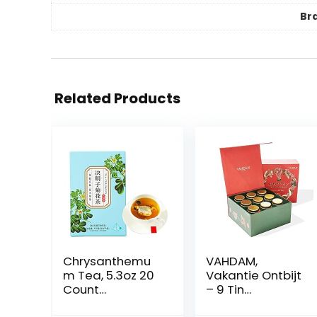
Br
Related Products
Chrysanthemu
VAHDAM,
m Tea, 5.3oz 20
Vakantie Ontbijt
Count
– 9 Tin
Biologische
Theedoos met