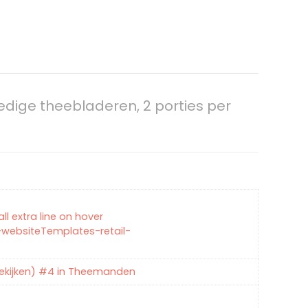
edige theebladeren, 2 porties per
l extra line on hover
websiteTemplates-retail-
bekijken) #4 in Theemanden