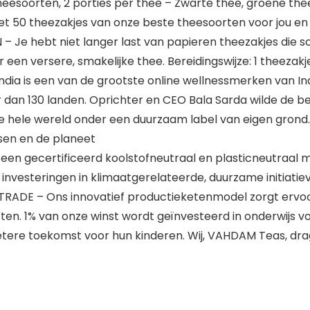
oorten, 2 porties per thee – Zwarte thee, groene thee,
t 50 theezakjes van onze beste theesoorten voor jou en j
 hebt niet langer last van papieren theezakjes die sche
een versere, smakelijke thee. Bereidingswijze: 1 theezak
 is een van de grootste online wellnessmerken van Ind
eer dan 130 landen. Oprichter en CEO Bala Sarda wilde de 
e hele wereld onder een duurzaam label van eigen grond.
nsen en de planeet
een gecertificeerd koolstofneutraal en plasticneutraal 
nvesteringen in klimaatgerelateerde, duurzame initiatieve
E – Ons innovatief productieketenmodel zorgt ervoor 
cten. 1% van onze winst wordt geïnvesteerd in onderwijs 
tere toekomst voor hun kinderen. Wij, VAHDAM Teas, drage