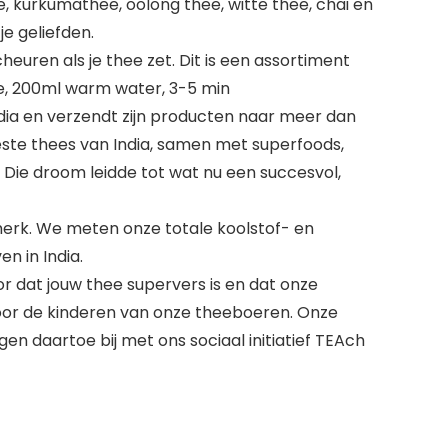
 kurkumathee, oolong thee, witte thee, chai en
e geliefden.
uren als je thee zet. Dit is een assortiment
je, 200ml warm water, 3-5 min
ia en verzendt zijn producten naar meer dan
beste thees van India, samen met superfoods,
 Die droom leidde tot wat nu een succesvol,
merk. We meten onze totale koolstof- en
n in India.
dat jouw thee supervers is en dat onze
voor de kinderen van onze theeboeren. Onze
n daartoe bij met ons sociaal initiatief TEAch