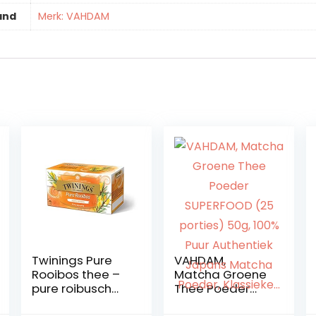
and
Merk: VAHDAM
Twinings Pure
VAHDAM,
Rooibos thee –
Matcha Groene
pure roibusch
Thee Poeder
thee in
SUPERFOOD (25