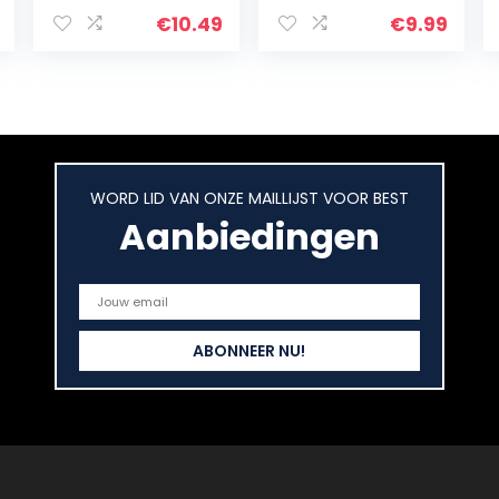
theezakje met
porties) 50g,
de beste
100% Puur
€
10.49
€
9.99
roibusch-
Authentiek
bladeren uit
Japans Matcha
Zuid-Afrika –
Poeder,
100…
Klassieke…
WORD LID VAN ONZE MAILLIJST VOOR BEST
Aanbiedingen