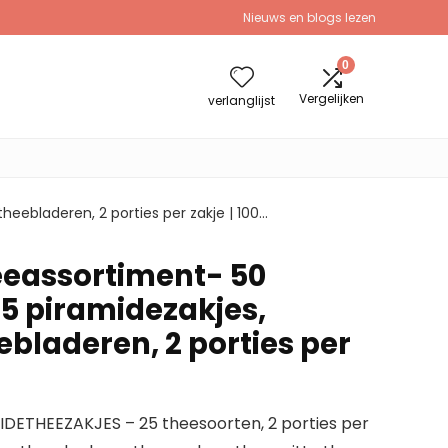
Nieuws en blogs lezen
0
Vergelijken
verlanglijst
heebladeren, 2 porties per zakje | 100…
eassortiment- 50
25 piramidezakjes,
ebladeren, 2 porties per
ETHEEZAKJES – 25 theesoorten, 2 porties per