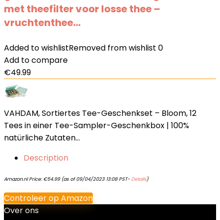
met theefilter voor losse thee –
vruchtenthee…
Added to wishlist
Removed from wishlist
0
Add to compare
€
49.99
VAHDAM, Sortiertes Tee-Geschenkset – Bloom, 12
Tees in einer Tee-Sampler-Geschenkbox | 100%
natürliche Zutaten…
Description
Amazon.nl Price:
€
54.99
(as of 09/04/2023 13:08 PST-
Details
)
Controleer op Amazon
Over ons