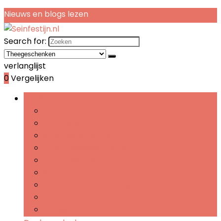
Nieuws en blogs lezen
Search for:
verlanglijst
0
Vergelijken
Bladeren door rubrieken
Theegeschenken
Koffiegeschenken
Snoepgeschenken
Chocoladegeschenken
Snackgeschenken
Sausgeschenken
Jam- and confiturengeschenken
Specerijengeschenken
Kaasgeschenken