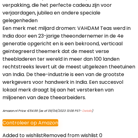
verpakking, die het perfecte cadeau zijn voor
verjaardagen, jubilea en andere speciale
gelegenheden
Een merk met miljard dromen: VAHDAM Teas werd in
India door een 23-jarige theeondernemer in de 4e
generatie opgericht en is een bekroond, verticaal
geïntegreerd theemerk dat de meest verse
theebladeren ter wereld in meer dan 100 landen
rechtstreeks levert uit de meest uitgelezen theetuinen
van India. De thee-industrie is een van de grootste
werkgevers voor handwerk in India. Een succesvol
lokaal merk draagt bij aan het versterken van
miljoenen van deze theearbeiders.
Amazon.nl Price:
€
54.99
(as of 09/04/2023 13:08 PST-
Details
)
Controleer op Amazon
Added to wishlist
Removed from wishlist
0