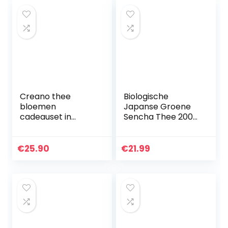
20…
Creano thee
Biologische
bloemen
Japanse Groene
cadeauset in
Sencha Thee 200
houten theekist, 12
gram. Bio,
blooming tea in 6
Natuurlijke en
soorten witte thee
Zuivere Groene
€
25.90
€
21.99
Thee van de
Eerste Pluk,
Geteeld in…