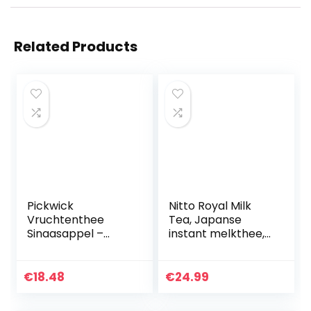
Related Products
Pickwick
Nitto Royal Milk
Vruchtenthee
Tea, Japanse
Sinaasappel –
instant melkthee,
Zwarte Thee met
10
Sinaasappelschille
zakjespakketten,
tjes (240
set van 3 pakjes
€
18.48
€
24.99
Theezakjes – 100%
(totaal 30 zakjes),
Natuurlijk) – 12 x
gemaakt in…