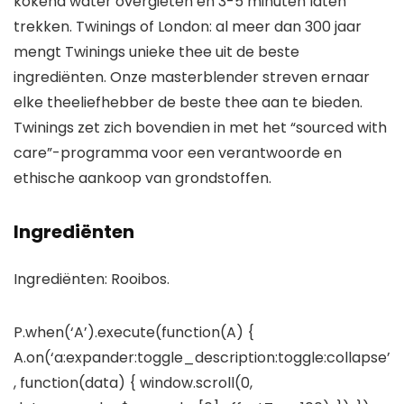
kokend water overgieten en 3-5 minuten laten
trekken. Twinings of London: al meer dan 300 jaar
mengt Twinings unieke thee uit de beste
ingrediënten. Onze masterblender streven ernaar
elke theeliefhebber de beste thee aan te bieden.
Twinings zet zich bovendien in met het “sourced with
care”-programma voor een verantwoorde en
ethische aankoop van grondstoffen.
Ingrediënten
Ingrediënten: Rooibos.
P.when(‘A’).execute(function(A) {
A.on(‘a:expander:toggle_description:toggle:collapse’
, function(data) { window.scroll(0,