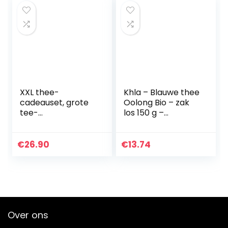
soorten – 90g –
NIEUW 2022*
XXL thee-
Khla – Blauwe thee
cadeauset, grote
Oolong Bio – zak
tee-
los 150 g –
probeerpakket
navulverpakking
“Einmal um die
metalen doos –
Welt” in een
biologische thee –
€
26.90
€
13.74
opwindende,
afslankheidseffect
presRemote
…
geschenkdoos
Over ons