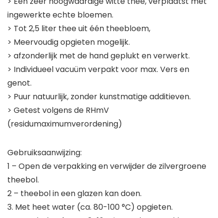
> Een zeer hoogwaardige witte thee, verplaatst met
ingewerkte echte bloemen.
> Tot 2,5 liter thee uit één theebloem,
> Meervoudig opgieten mogelijk.
> afzonderlijk met de hand geplukt en verwerkt.
> Individueel vacuüm verpakt voor max. Vers en
genot.
> Puur natuurlijk, zonder kunstmatige additieven.
> Getest volgens de RHmV
(residumaximumverordening)
Gebruiksaanwijzing:
1 – Open de verpakking en verwijder de zilvergroene
theebol.
2 – theebol in een glazen kan doen.
3. Met heet water (ca. 80-100 °C) opgieten.