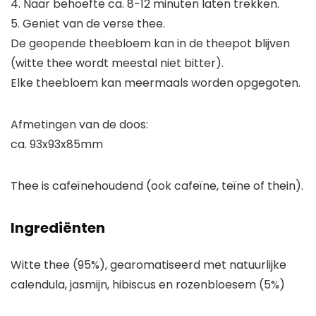
4. Naar behoefte ca. 8-12 minuten laten trekken.
5. Geniet van de verse thee.
De geopende theebloem kan in de theepot blijven
(witte thee wordt meestal niet bitter).
Elke theebloem kan meermaals worden opgegoten.
Afmetingen van de doos:
ca. 93x93x85mm
Thee is cafeïnehoudend (ook cafeïne, teïne of thein).
Ingrediënten
Witte thee (95%), gearomatiseerd met natuurlijke
calendula, jasmijn, hibiscus en rozenbloesem (5%)