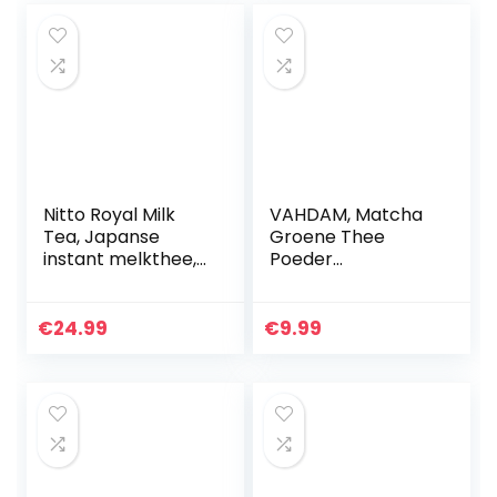
Nitto Royal Milk
VAHDAM, Matcha
Tea, Japanse
Groene Thee
instant melkthee,
Poeder
10
SUPERFOOD (25
zakjespakketten,
porties) 50g, 100%
set van 3 pakjes
Puur Authentiek
€
24.99
€
9.99
(totaal 30 zakjes),
Japans Matcha
gemaakt in…
Poeder, Klassieke…