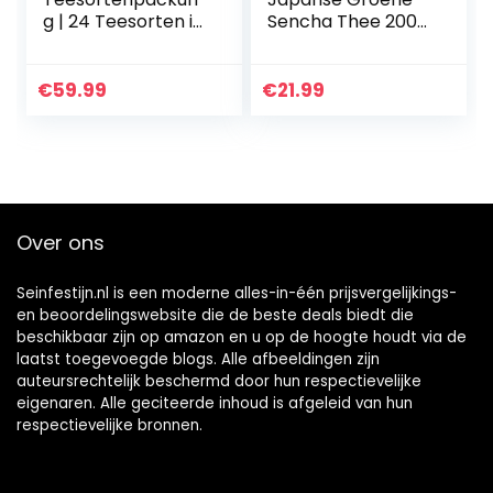
g | 24 Teesorten in
Sencha Thee 200
der Tee-Sampler-
gram. Bio,
Geschenkbox |
Natuurlijke en
100% natürliche
Zuivere Groene
€
59.99
€
21.99
Inhaltsstoffe |
Thee van de
Bestes Tee…
Eerste Pluk,
Geteeld in…
Over ons
Seinfestijn.nl is een moderne alles-in-één prijsvergelijkings-
en beoordelingswebsite die de beste deals biedt die
beschikbaar zijn op amazon en u op de hoogte houdt via de
laatst toegevoegde blogs. Alle afbeeldingen zijn
auteursrechtelijk beschermd door hun respectievelijke
eigenaren. Alle geciteerde inhoud is afgeleid van hun
respectievelijke bronnen.