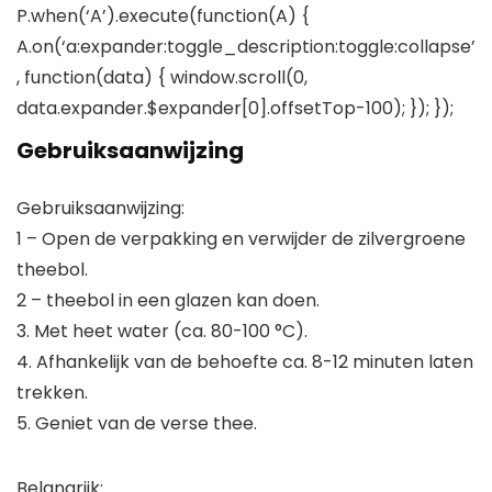
P.when(‘A’).execute(function(A) {
A.on(‘a:expander:toggle_description:toggle:collapse’
, function(data) { window.scroll(0,
data.expander.$expander[0].offsetTop-100); }); });
Gebruiksaanwijzing
Gebruiksaanwijzing:
1 – Open de verpakking en verwijder de zilvergroene
theebol.
2 – theebol in een glazen kan doen.
3. Met heet water (ca. 80-100 °C).
4. Afhankelijk van de behoefte ca. 8-12 minuten laten
trekken.
5. Geniet van de verse thee.
Belangrijk: