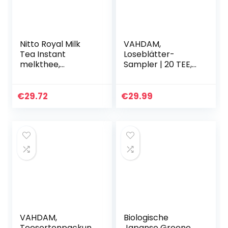
Nitto Royal Milk
VAHDAM,
Tea Instant
Loseblätter-
melkthee,
Sampler | 20 TEE,
Japanse zwarte
100 Portionen |
theebladeren en
Schwarz, Grün,
Hokkaido-melk,
Oolong, Weiß, Chai
€
29.72
€
29.99
280 g x 2 pakjes
& Kräutertees |
100% NATÜRLICHE…
VAHDAM,
Biologische
Teesortenpackun
Japanse Groene