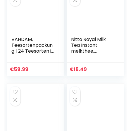
VAHDAM,
Nitto Royal Milk
Teesortenpackun
Tea Instant
g | 24 Teesorten in
melkthee,
der Tee-Sampler-
Japanse zwarte
Geschenkbox |
theebladeren en
100% natürliche
Hokkaido melk, 10
€
59.99
€
16.49
Inhaltsstoffe |
stokjes x 2 pakjes
Bestes Tee…