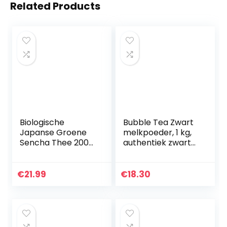
Related Products
Biologische
Bubble Tea Zwart
Japanse Groene
melkpoeder, 1 kg,
Sencha Thee 200
authentiek zwart
gram. Bio,
theemengpoeder
Natuurlijke en
voor boba thee,
Zuivere Groene
hoogwaardige
€
21.99
€
18.30
Thee van de
ingrediënten
Eerste Pluk,
zonder…
Geteeld in…