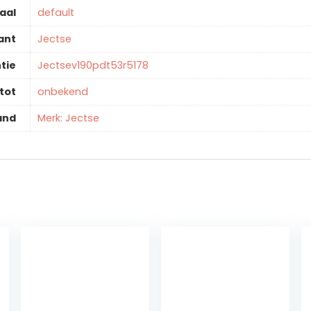
aal
‎default
ant
‎Jectse
tie
‎Jectsev190pdt53r5178
tot
‎onbekend
and
Merk: Jectse