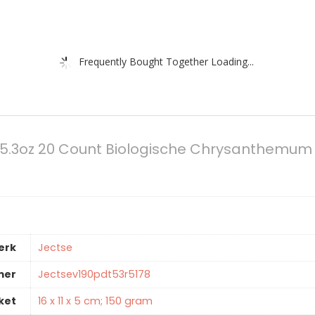
Frequently Bought Together Loading...
.3oz 20 Count Biologische Chrysanthemum
erk
‎Jectse
mer
‎Jectsev190pdt53r5178
ket
‎16 x 11 x 5 cm; 150 gram