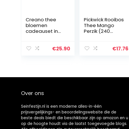
Creano thee
Pickwick Rooibos
bloemen
Thee Mango
cadeauset in
Perzik (240
houten theekist,
Theezakjes –
12 blooming tea
100% Natuurlijk –
in 6 soorten
Cafeïnevrije
€
25.90
€
17.76
witte thee
Thee – UTZ
Gecertificeerd)
– 12 x 20…
Over ons
Seinfestijn.nl is een moderne alles-in-één
prijsvergelijkings- en beoordelingswebsite die de
beste deals biedt die beschikbaar zijn op amazon en u
op de hoogte houdt via de laatst toegevoegde blogs.