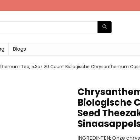
ag
Blogs
themum Tea, 5.3oz 20 Count Biologische Chrysanthemum Cassia
Chrysanthem
Biologische
Seed Theezak
Sinaasappels
INGREDINTEN: Onze chrys