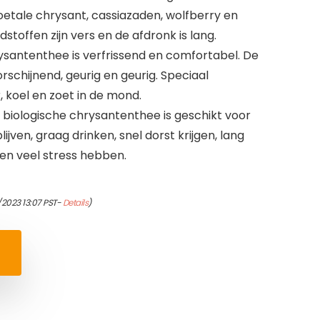
oetale chrysant, cassiazaden, wolfberry en
stoffen zijn vers en de afdronk is lang.
santenthee is verfrissend en comfortabel. De
rschijnend, geurig en geurig. Speciaal
 koel en zoet in de mond.
biologische chrysantenthee is geschikt voor
jven, graag drinken, snel dorst krijgen, lang
en veel stress hebben.
/2023 13:07 PST-
Details
)