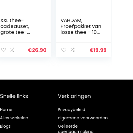
XXL thee-
VAHDAM,
cadeauset,
Proefpakket van
grote tee-
losse thee – 10
probeerpakket
SOORTEN THEE,
“Einmal um die
50 PORTIES |
Welt” in een
Zwarte thee,
€
26.90
€
19.99
opwindende,
groene thee,
presRemote
oolong thee,
geschenkdoos
chai, witte…
Snelle links
Verklaringen
Home
Privacybeleid
Alles winkelen
algemene voorwaarden
Blogs
Gelieerde
openbaarmaking