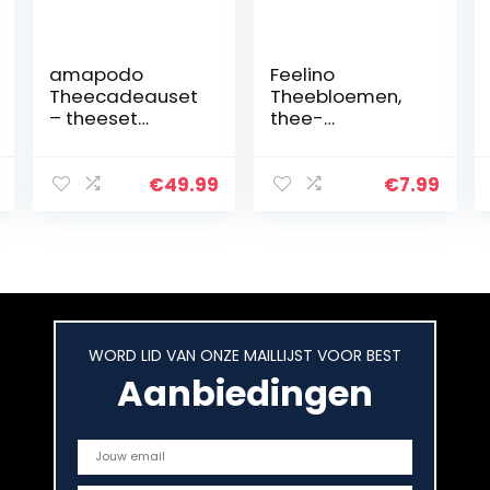
amapodo
Feelino
Theecadeauset
Theebloemen,
– theeset
thee-
geschenkdoos –
cadeauset, 6 x
theefles van
theebloemen,
glas 400 ml met
witte thee,
€
49.99
€
7.99
theefilter voor
bloesem,
losse thee –
aromatische
vruchtenthee…
theebloemense
t, kruidenthee…
WORD LID VAN ONZE MAILLIJST VOOR BEST
Aanbiedingen