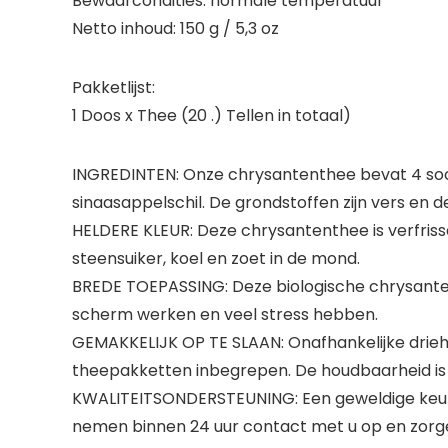
Bewaarcondities: normale temperatuur
Netto inhoud: 150 g / 5,3 oz
Pakketlijst:
1 Doos x Thee (20 .) Tellen in totaal)
INGREDINTEN: Onze chrysantenthee bevat 4 soor
sinaasappelschil. De grondstoffen zijn vers en de
HELDERE KLEUR: Deze chrysantenthee is verfriss
steensuiker, koel en zoet in de mond.
BREDE TOEPASSING: Deze biologische chrysantenth
scherm werken en veel stress hebben.
GEMAKKELIJK OP TE SLAAN: Onafhankelijke driehoe
theepakketten inbegrepen. De houdbaarheid is
KWALITEITSONDERSTEUNING: Een geweldige keuze
nemen binnen 24 uur contact met u op en zorge