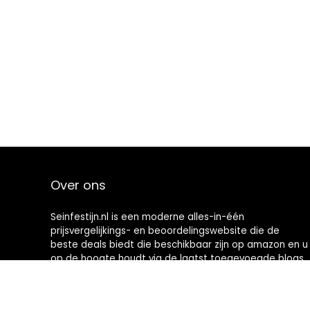
Over ons
Seinfestijn.nl is een moderne alles-in-één
prijsvergelijkings- en beoordelingswebsite die de
beste deals biedt die beschikbaar zijn op amazon en u
op de hoogte houdt via de laatst toegevoegde blogs.
Alle afbeeldingen zijn auteursrechtelijk beschermd
door hun respectievelijke eigenaren. Alle geciteerde
inhoud is afgeleid van hun respectievelijke bronnen.