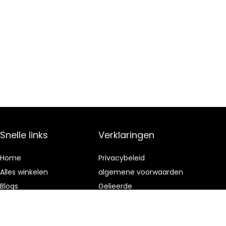
Snelle links
Verklaringen
Home
Privacybeleid
Alles winkelen
algemene voorwaarden
Blogs
Gelieerde
openbaarmaking
Onze webshops
Adverteren