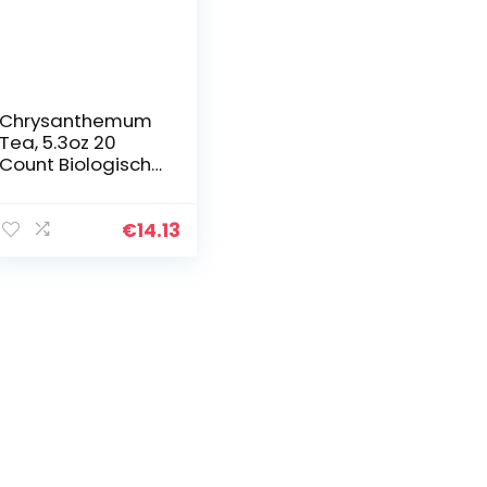
Chrysanthemum
Tea, 5.3oz 20
Count Biologische
Chrysanthemum
Cassia Seed
Theezakjes met
€
14.13
Sinaasappelschil,
Rock Sugar en…