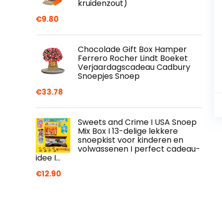
kruidenzout)
€
9.80
Chocolade Gift Box Hamper
Ferrero Rocher Lindt Boeket
Verjaardagscadeau Cadbury
Snoepjes Snoep
€
33.78
Sweets and Crime I USA Snoep
Mix Box I 13-delige lekkere
snoepkist voor kinderen en
volwassenen I perfect cadeau-
idee I…
€
12.90