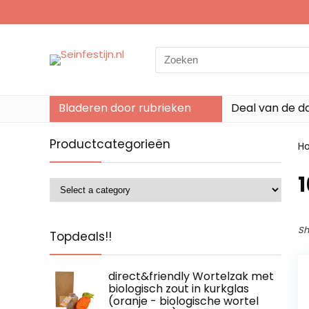
Search
for:
Bladeren door rubrieken
Deal van de d
Productcategorieën
H
‎
Sh
Topdeals!!
direct&friendly Wortelzak met
biologisch zout in kurkglas
(oranje - biologische wortel