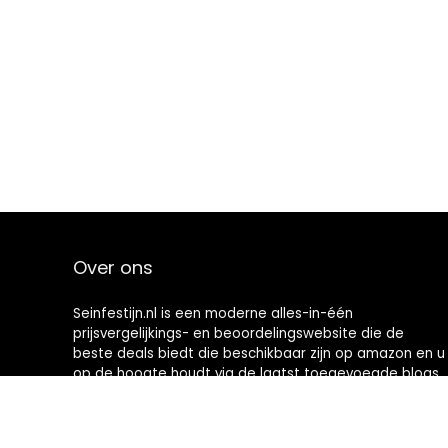
Over ons
Seinfestijn.nl is een moderne alles-in-één
prijsvergelijkings- en beoordelingswebsite die de
beste deals biedt die beschikbaar zijn op amazon en u
op de hoogte houdt via de laatst toegevoegde blogs.
Alle afbeeldingen zijn auteursrechtelijk beschermd
door hun respectievelijke eigenaren. Alle geciteerde
inhoud is afgeleid van hun respectievelijke bronnen.