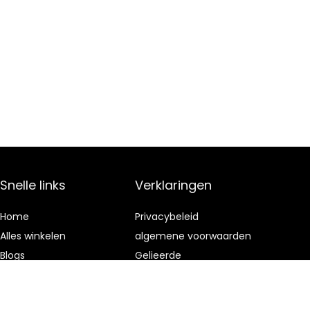
Snelle links
Verklaringen
Home
Privacybeleid
Alles winkelen
algemene voorwaarden
Blogs
Gelieerde
openbaarmaking
Onze webshops
Adverteren