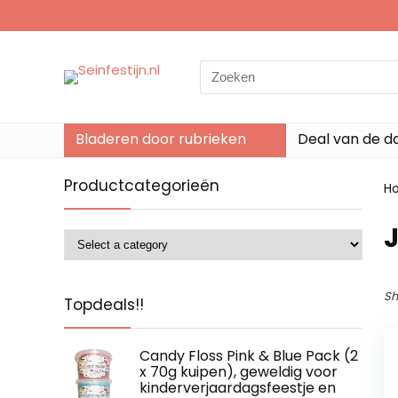
Search
for:
Bladeren door rubrieken
Deal van de d
Productcategorieën
H
‎
Sh
Topdeals!!
Candy Floss Pink & Blue Pack (2
x 70g kuipen), geweldig voor
kinderverjaardagsfeestje en