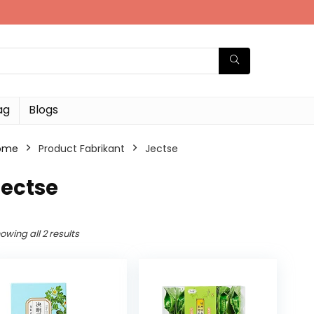
ag
Blogs
ome
Product Fabrikant
‎Jectse
Jectse
owing all 2 results