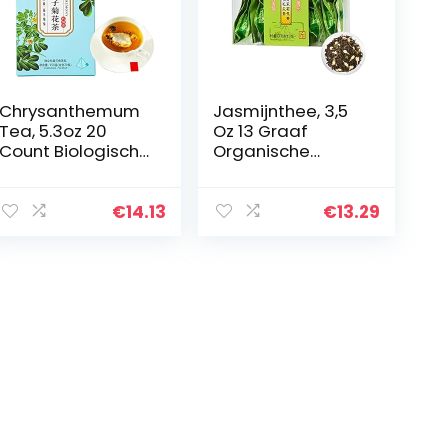
Chrysanthemum
Jasmijnthee, 3,5
Tea, 5.3oz 20
Oz 13 Graaf
Count Biologische
Organische
Chrysanthemum
Jasmijn Groene
Cassia Seed
Theezakjes,
Theezakjes met
Chinese Jasmijn
€
14.13
€
13.29
Sinaasappelschil,
Geurende Groene
Rock Sugar en…
Thee Losse Blad
voor…