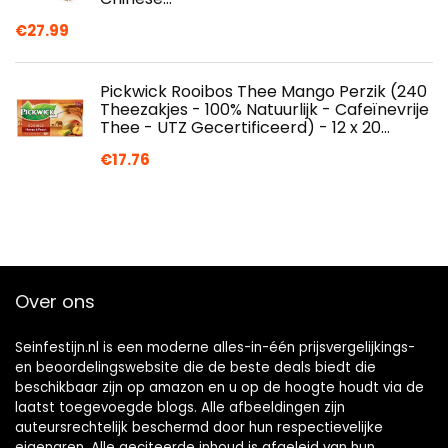
€
27.99
Pickwick Rooibos Thee Mango Perzik (240
Theezakjes - 100% Natuurlijk - Cafeïnevrije
Thee - UTZ Gecertificeerd) - 12 x 20…
€
17.76
Over ons
Seinfestijn.nl is een moderne alles-in-één prijsvergelijkings-
en beoordelingswebsite die de beste deals biedt die
beschikbaar zijn op amazon en u op de hoogte houdt via de
laatst toegevoegde blogs. Alle afbeeldingen zijn
auteursrechtelijk beschermd door hun respectievelijke
eigenaren. Alle geciteerde inhoud is afgeleid van hun