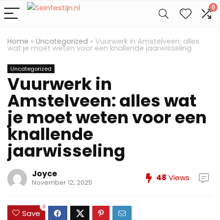
0
Home
»
Uncategorized
»
Vuurwerk in Amstelveen: alles
wat je moet weten voor een knallende jaarwisseling
Uncategorized
Vuurwerk in
Amstelveen: alles wat
je moet weten voor een
knallende
jaarwisseling
Joyce
48
Views
November 12, 2025
0
Save