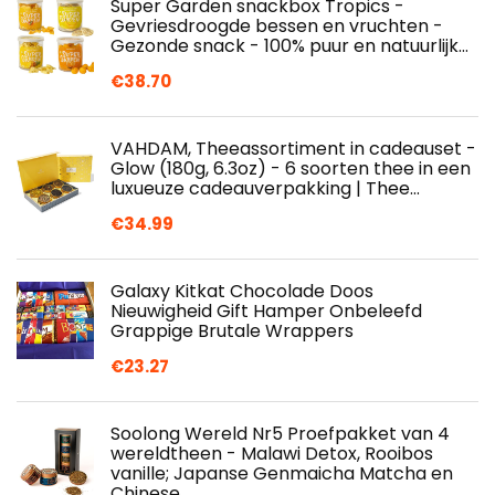
Super Garden snackbox Tropics -
Gevriesdroogde bessen en vruchten -
Gezonde snack - 100% puur en natuurlijk…
€
38.70
VAHDAM, Theeassortiment in cadeauset -
Glow (180g, 6.3oz) - 6 soorten thee in een
luxueuze cadeauverpakking | Thee…
€
34.99
Galaxy Kitkat Chocolade Doos
Nieuwigheid Gift Hamper Onbeleefd
Grappige Brutale Wrappers
€
23.27
Soolong Wereld Nr5 Proefpakket van 4
wereldtheen - Malawi Detox, Rooibos
vanille; Japanse Genmaicha Matcha en
Chinese…