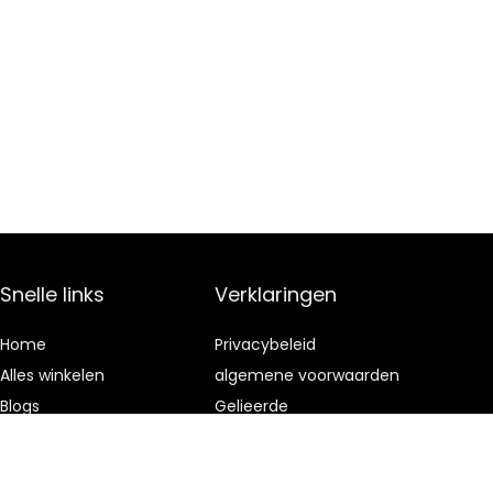
Snelle links
Verklaringen
Home
Privacybeleid
Alles winkelen
algemene voorwaarden
Blogs
Gelieerde
openbaarmaking
Onze webshops
Adverteren