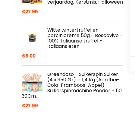
verjaardag, Kerstmis, Halloween
€
27.95
Witte wintertruffel en
porcinicrème 50g - Boscovivo -
100% italiaanse truffel -
Italiaans eten
€
8.00
Greendoso - Suikerspin Suiker
(4 x 350 Gr) = 1,4 Kg (Aardbei-
Cola-Framboos-Appel)
Suikerspinmachine Poeder + 50
30Cm…
€
27.99