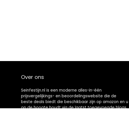
Over ons
Seinfestijn.nl is een moderne alles-in-één
prijsvergelijkings- en beoordelingswebsite die de
beste deals biedt die beschikbaar zijn op amazon en u
op de hoogte houdt via de laatst toegevoegde blogs.
Alle afbeeldingen zijn auteursrechtelijk beschermd
door hun respectievelijke eigenaren. Alle geciteerde
inhoud is afgeleid van hun respectievelijke bronnen.