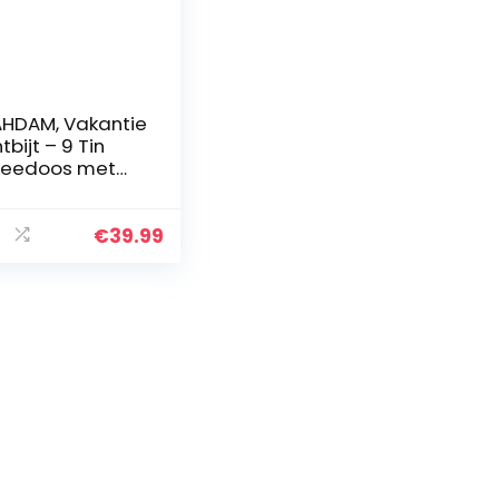
HDAM, Vakantie
tbijt – 9 Tin
heedoos met
kroonde
eesoorten –
xe
€
39.99
schenkdoos |
0% Natuurlijke
grediënten…