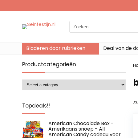
Search
for:
Bladeren door rubrieken
Deal van de d
Productcategorieën
H
‎
Sh
Topdeals!!
American Chocolade Box -
Amerikaans snoep - All
American Candy cadeau voor