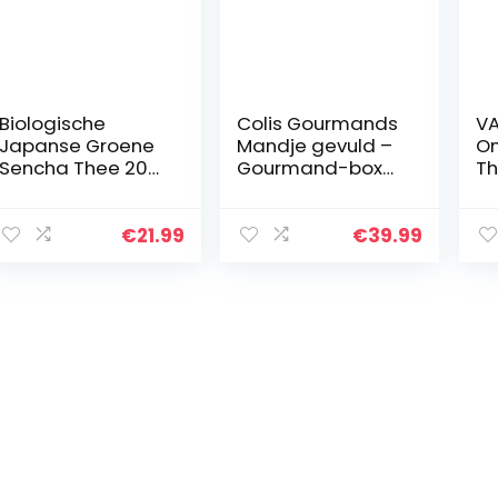
Biologische
Colis Gourmands
VA
Japanse Groene
Mandje gevuld –
On
Sencha Thee 200
Gourmand-box
T
gram. Bio,
om cadeau te
Be
Natuurlijke en
geven – mand
Th
Zuivere Groene
voor gourmand –
Lu
€
21.99
€
39.99
Thee van de
ideaal voor
Ge
Eerste Pluk,
cadeau
10
Geteeld in…
Moederdag…
In