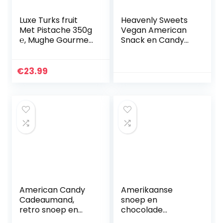
Luxe Turks fruit
Heavenly Sweets
Met Pistache 350g
Vegan American
℮, Mughe Gourmet
Snack en Candy
Assortiment
Gift Box – Perfect
Dessert Snoep
cadeau voor
Geschenkdoos,
kinderen,
€
23.99
Traditionele Lokum
volwassenen –
Unieke…
Verjaardag…
American Candy
Amerikaanse
Cadeaumand,
snoep en
retro snoep en
chocolade
chocolade
assortiment