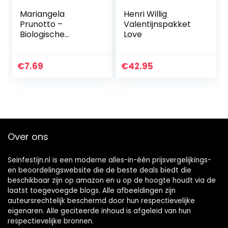
Mariangela
Henri Willig
Prunotto –
Valentijnspakket
Biologische
Love
Tomatensaus voor
Pizza 340 gr
€
7.69
€
42.95
Over ons
Seinfestijn.nl is een moderne alles-in-één prijsvergelijkings-
en beoordelingswebsite die de beste deals biedt die
beschikbaar zijn op amazon en u op de hoogte houdt via de
laatst toegevoegde blogs. Alle afbeeldingen zijn
auteursrechtelijk beschermd door hun respectievelijke
eigenaren. Alle geciteerde inhoud is afgeleid van hun
respectievelijke bronnen.