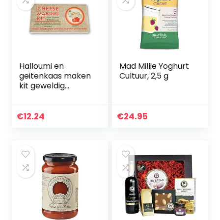
Halloumi en
Mad Millie Yoghurt
geitenkaas maken
Cultuur, 2,5 g
kit geweldig
cadeau cadeau
cadeau voor alle
gelegenheden
€
12.24
€
24.95
bevat stremsel