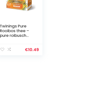
Twinings Pure
Rooibos thee –
pure roibusch
thee in theezakje
met de beste
roibusch-
€
10.49
bladeren uit Zuid-
Afrika – 100…