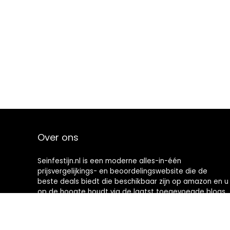
Over ons
Seinfestijn.nl is een moderne alles-in-één
prijsvergelijkings- en beoordelingswebsite die de
beste deals biedt die beschikbaar zijn op amazon en u
op de hoogte houdt via de laatst toegevoegde blogs.
Alle afbeeldingen zijn auteursrechtelijk beschermd
door hun respectievelijke eigenaren. Alle geciteerde
inhoud is afgeleid van hun respectievelijke bronnen.