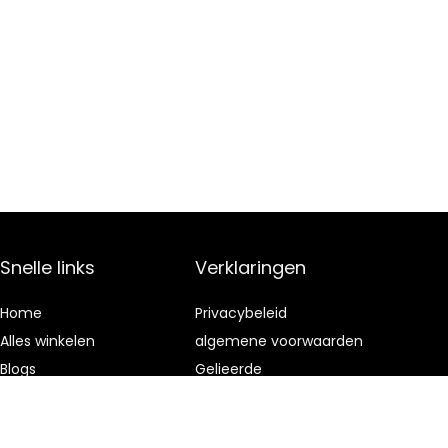
Snelle links
Verklaringen
Home
Privacybeleid
Alles winkelen
algemene voorwaarden
Blogs
Gelieerde
openbaarmaking
Onze webshops
Adverteren