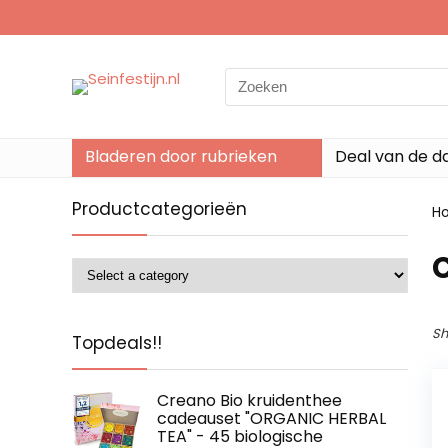
Search
for:
Bladeren door rubrieken
Deal van de d
Productcategorieën
H
‎
Sh
Topdeals!!
Creano Bio kruidenthee
cadeauset "ORGANIC HERBAL
TEA" - 45 biologische