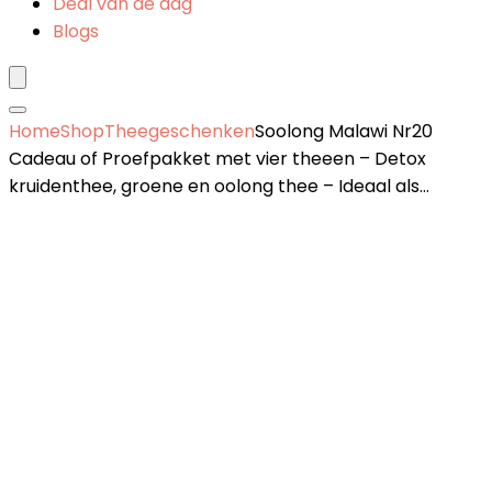
Deal van de dag
Blogs
Home
Shop
Theegeschenken
Soolong Malawi Nr20
Cadeau of Proefpakket met vier theeen – Detox
kruidenthee, groene en oolong thee – Ideaal als…