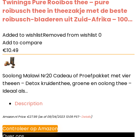
Twinings Pure Rooibos thee – pure
roibusch thee in theezakje met de beste
roibusch-bladeren uit Zuid-Afrika – 100…
Added to wishlist
Removed from wishlist
0
Add to compare
€
10.49
Soolong Malawi Nr20 Cadeau of Proefpakket met vier
theeen – Detox kruidenthee, groene en oolong thee –
Ideaal als…
Description
Amazon.nl Price:
€
27.99
(as of 09/04/2023 13:09 PST-
Details
)
Controleer op Amazon
Over ons