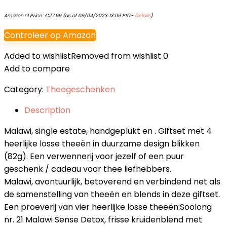
Amazon.nl Price:
€
27.99
(as of 09/04/2023 13:09 PST-
Details
)
Controleer op Amazon
Added to wishlist
Removed from wishlist
0
Add to compare
Category:
Theegeschenken
Description
Malawi, single estate, handgeplukt en . Giftset met 4
heerlijke losse theeën in duurzame design blikken
(82g). Een verwennerij voor jezelf of een puur
geschenk / cadeau voor thee liefhebbers.
Malawi, avontuurlijk, betoverend en verbindend net als
de samenstelling van theeën en blends in deze giftset.
Een proeverij van vier heerlijke losse theeën:Soolong
nr. 21 Malawi Sense Detox, frisse kruidenblend met