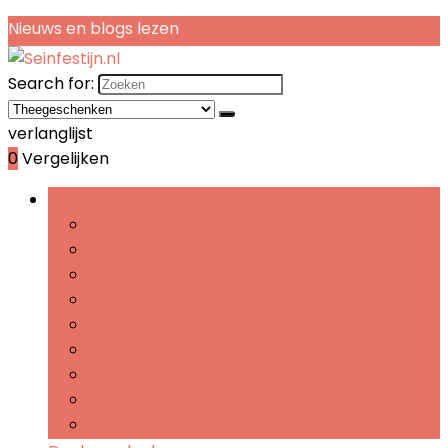
Nieuws en blogs lezen
Search for:
verlanglijst
0
Vergelijken
Bladeren door rubrieken
Theegeschenken
Koffiegeschenken
Snoepgeschenken
Chocoladegeschenken
Snackgeschenken
Sausgeschenken
Jam- and confiturengeschenken
Specerijengeschenken
Kaasgeschenken