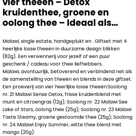
vier theeen – Detox
kruidenthee, groene en
oolong thee – Ideaal als…
Malawi, single estate, handgeplukt en . Giftset met 4
heerlijke losse theeën in duurzame design blikken
(82g). Een verwennerij voor jezelf of een puur
geschenk / cadeau voor thee liefhebbers.
Malawi, avontuurlijk, betoverend en verbindend net als
de samenstelling van theeën en blends in deze giftset.
Een proeverij van vier heerlijke losse theeën:Soolong
nr. 21 Malawi Sense Detox, frisse kruidenblend met
munt en citroengras (12g); Soolong nr. 22 Malawi See
Lake of Stars, oolong thee (25g); Soolong nr. 23 Malawi
Taste Steamy, groene gestoomde thee (25g); Soolong
nr. 24 Malawi Enjoy Summer, witte thee blend met
mango (20g).