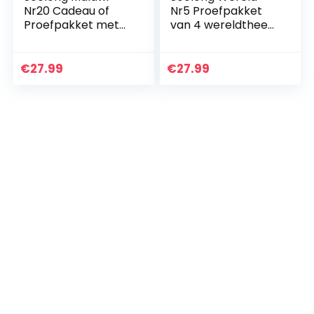
Nr20 Cadeau of
Nr5 Proefpakket
Proefpakket met
van 4 wereldtheen
vier theeen – Detox
– Malawi Detox,
kruidenthee,
Rooibos vanille;
groene en oolong
Japanse
€
27.99
€
27.99
thee – Ideaal als…
Genmaicha
Matcha en
Chinese…