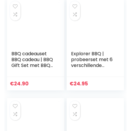
BBQ cadeauset
Explorer BBQ |
BBQ cadeau | BBQ
probeerset met 6
Gift Set met BBQ
verschillende
Rubs & Steak
kruidenmengsels |
Pepper cadeau-
voor eigen robijn-
idee voor mannen
en grillmarinades
€
24.90
€
24.95
vriend opa Griller |
of als cadeau |
Kruiden…
DO…