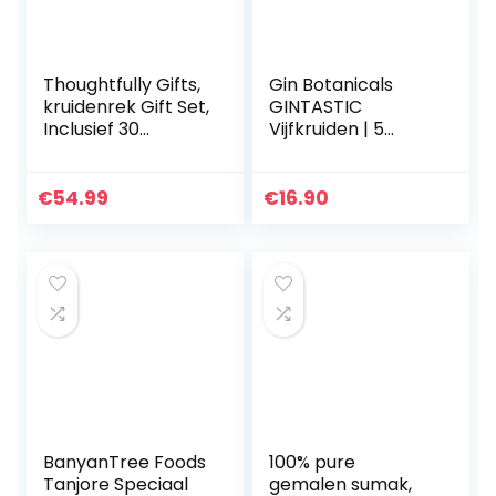
Thoughtfully Gifts,
Gin Botanicals
kruidenrek Gift Set,
GINTASTIC
Inclusief 30
Vijfkruiden | 5
smaakvolle
natuurlijke
specerijen en
ginkherbs voor de
kruiderijen met
verfijning van gin-
€
54.99
€
16.90
kruidenrek
tonic en andere
medium…
BanyanTree Foods
100% pure
Tanjore Speciaal
gemalen sumak,