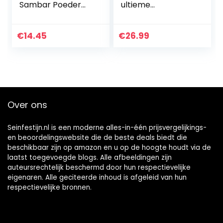
Sambar Poeder
ultieme
100g
antioxidant,
topkwaliteit,
zonder zout,
€
14.45
€
26.99
vervanger van
citroen en azijn, N.7
dieprood…
Over ons
Seinfestijn.nl is een moderne alles-in-één prijsvergelijkings-
en beoordelingswebsite die de beste deals biedt die
beschikbaar zijn op amazon en u op de hoogte houdt via de
laatst toegevoegde blogs. Alle afbeeldingen zijn
auteursrechtelijk beschermd door hun respectievelijke
eigenaren. Alle geciteerde inhoud is afgeleid van hun
respectievelijke bronnen.