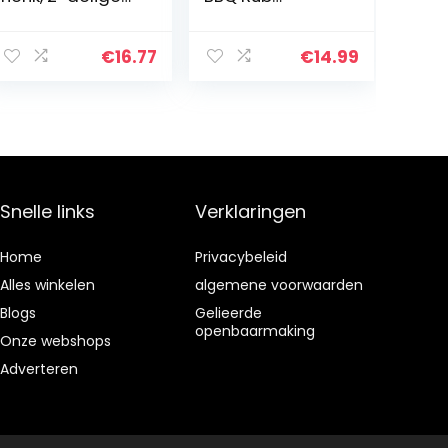
doos, cadeau
Cadeauset, Set
voor het
van 4 BBQ
verzamelen van
Kruidenmixen
€
16.77
€
14.99
broodkruiden en
zeezout fijn, in
kurkglas
Snelle links
Verklaringen
Home
Privacybeleid
Alles winkelen
algemene voorwaarden
Blogs
Gelieerde
openbaarmaking
Onze webshops
Adverteren