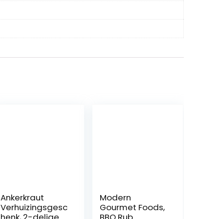
Ankerkraut
Modern
Verhuizingsgesc
Gourmet Foods,
henk, 2-delige
BBQ Rub