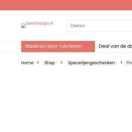
Search
for:
Bladeren door rubrieken
Deal van de d
Home
Shop
Specerijengeschenken
Tho