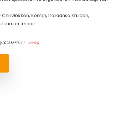
ilivlokken, Komijn, Italiaanse kruiden,
silicum en meer!
4/2023 12:59 PST-
Details
)
n