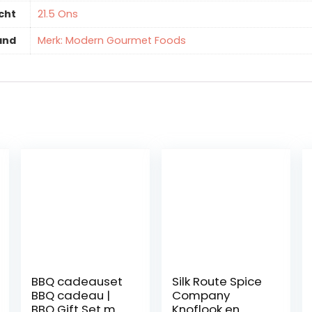
cht
‎21.5 Ons
and
Merk: Modern Gourmet Foods
BBQ cadeauset
Silk Route Spice
BBQ cadeau |
Company
BBQ Gift Set met
Knoflook en