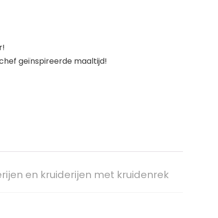
r!
chef geïnspireerde maaltijd!
erijen en kruiderijen met kruidenrek