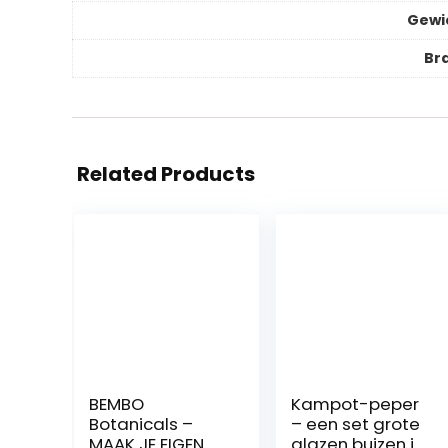
Gewi
Br
Related Products
BEMBO
Kampot-peper
Botanicals –
– een set grote
MAAK JE EIGEN
glazen buizen in