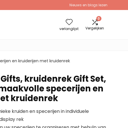
Nieuws en blogs lezen
0
Vergelijken
verlanglijst
cerijen en kruiderijen met kruidenrek
ifts, kruidenrek Gift Set,
smaakvolle specerijen en
met kruidenrek
nieke kruiden en specerijen in individuele
display rek
 uw specerijen te organiseren met behulp van