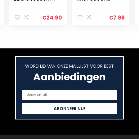
BBQ Rubs &
Kruiden Shaker
Steak Pepper
270g
cadeau-idee
€
24.90
€
7.99
voor mannen
vriend opa
Griller | Kruiden…
WORD LID VAN ONZE MAILLIJST VOOR BEST
Aanbiedingen