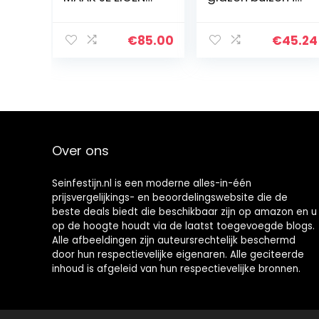
GIN – Complete
een
DIY Gin Kit – 9
geschenkverpak
essentiële
king (3 x 75 g)
€
85.00
€
45.24
Botanicals en
specerijen voor
je Gin Tonic…
Over ons
Seinfestijn.nl is een moderne alles-in-één
prijsvergelijkings- en beoordelingswebsite die de
beste deals biedt die beschikbaar zijn op amazon en u
op de hoogte houdt via de laatst toegevoegde blogs.
Alle afbeeldingen zijn auteursrechtelijk beschermd
door hun respectievelijke eigenaren. Alle geciteerde
inhoud is afgeleid van hun respectievelijke bronnen.