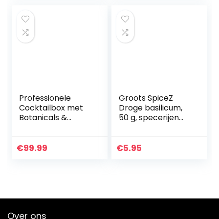
vriend zus…
Professionele
Groots SpiceZ
Cocktailbox met
Droge basilicum,
Botanicals &
50 g, specerijen
Spices 495 gr van
voor het kruiden
Samarkand
van je maaltijden,
ideale
€
99.99
€
5.95
keukenkruiden,
aromatisch…
Over ons