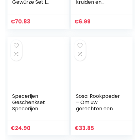
Gewürze Set I
kruiden en
Geschenkset in
specerijen om te
schöner Holzbox I
koken –
Unsere 16
Kruidenmix voor
€
70.83
€
6.99
Favoriten in einer
vlees, vis, salade,
Box I Gewürzset…
brood, saus…
Specerijen
Sosa: Rookpoeder
Geschenkset
– Om uw
Specerijen
gerechten een
Geschenkmand |
rokerig tintje te
Specerijen
geven – 500G
ongebruikelijk
€
24.90
€
33.85
cadeau-idee voor
vrouwen mannen