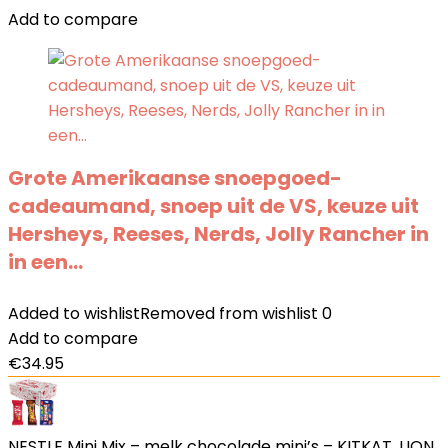
Add to compare
Grote Amerikaanse snoepgoed-
cadeaumand, snoep uit de VS, keuze uit
Hersheys, Reeses, Nerds, Jolly Rancher in
in een…
Added to wishlist
Removed from wishlist
0
Add to compare
€
34.95
NESTLE Mini Mix – melk chocolade mini’s – KITKAT, LION,