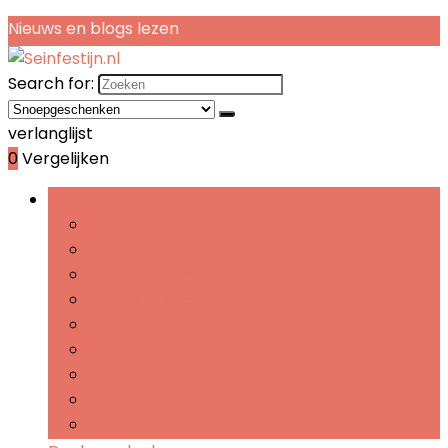
Nieuws en blogs lezen
Search for:
verlanglijst
0
Vergelijken
Bladeren door rubrieken
Theegeschenken
Koffiegeschenken
Snoepgeschenken
Chocoladegeschenken
Snackgeschenken
Sausgeschenken
Jam- and confiturengeschenken
Specerijengeschenken
Kaasgeschenken