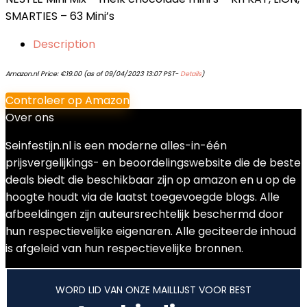
SMARTIES – 63 Mini’s
Description
Amazon.nl Price:
€
19.00
(as of 09/04/2023 13:07 PST-
Details
)
Controleer op Amazon
Over ons
Seinfestijn.nl is een moderne alles-in-één
prijsvergelijkings- en beoordelingswebsite die de beste
deals biedt die beschikbaar zijn op amazon en u op de
hoogte houdt via de laatst toegevoegde blogs. Alle
afbeeldingen zijn auteursrechtelijk beschermd door
hun respectievelijke eigenaren. Alle geciteerde inhoud
is afgeleid van hun respectievelijke bronnen.
WORD LID VAN ONZE MAILLIJST VOOR BEST