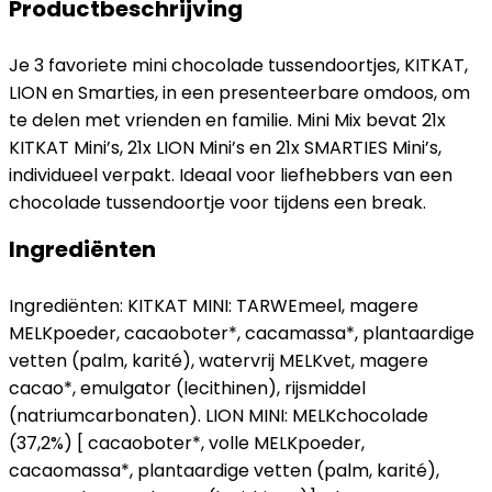
Productbeschrijving
Je 3 favoriete mini chocolade tussendoortjes, KITKAT,
LION en Smarties, in een presenteerbare omdoos, om
te delen met vrienden en familie. Mini Mix bevat 21x
KITKAT Mini’s, 21x LION Mini’s en 21x SMARTIES Mini’s,
individueel verpakt. Ideaal voor liefhebbers van een
chocolade tussendoortje voor tijdens een break.
Ingrediënten
Ingrediënten: KITKAT MINI: TARWEmeel, magere
MELKpoeder, cacaoboter*, cacamassa*, plantaardige
vetten (palm, karité), watervrij MELKvet, magere
cacao*, emulgator (lecithinen), rijsmiddel
(natriumcarbonaten). LION MINI: MELKchocolade
(37,2%) [ cacaoboter*, volle MELKpoeder,
cacaomassa*, plantaardige vetten (palm, karité),