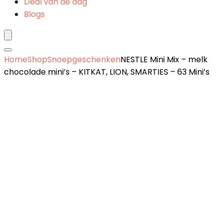
Deal van de dag
Blogs
Home
Shop
Snoepgeschenken
NESTLE Mini Mix – melk
chocolade mini’s – KITKAT, LION, SMARTIES – 63 Mini’s