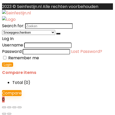
2023 © Seinfestijn.nl Alle rechten voorbehouden
Search for:
Log In
Username
Password
Lost Password?
Remember me
Login
Compare items
Total (
0
)
Compare
0