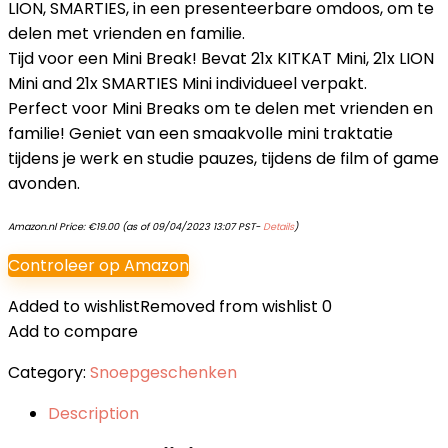
LION, SMARTIES, in een presenteerbare omdoos, om te
delen met vrienden en familie.
Tijd voor een Mini Break! Bevat 21x KITKAT Mini, 21x LION
Mini and 21x SMARTIES Mini individueel verpakt.
Perfect voor Mini Breaks om te delen met vrienden en
familie! Geniet van een smaakvolle mini traktatie
tijdens je werk en studie pauzes, tijdens de film of game
avonden.
Amazon.nl Price:
€
19.00
(as of 09/04/2023 13:07 PST-
Details
)
Controleer op Amazon
Added to wishlist
Removed from wishlist
0
Add to compare
Category:
Snoepgeschenken
Description