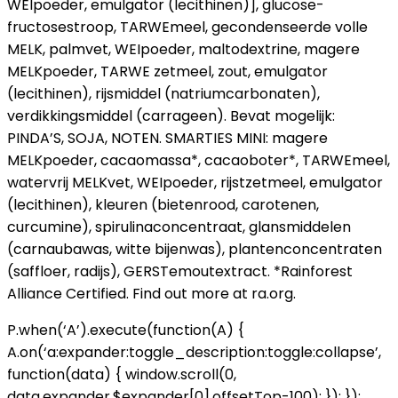
WEIpoeder, emulgator (lecithinen)], glucose-
fructosestroop, TARWEmeel, gecondenseerde volle
MELK, palmvet, WEIpoeder, maltodextrine, magere
MELKpoeder, TARWE zetmeel, zout, emulgator
(lecithinen), rijsmiddel (natriumcarbonaten),
verdikkingsmiddel (carrageen). Bevat mogelijk:
PINDA’S, SOJA, NOTEN. SMARTIES MINI: magere
MELKpoeder, cacaomassa*, cacaoboter*, TARWEmeel,
watervrij MELKvet, WEIpoeder, rijstzetmeel, emulgator
(lecithinen), kleuren (bietenrood, carotenen,
curcumine), spirulinaconcentraat, glansmiddelen
(carnaubawas, witte bijenwas), plantenconcentraten
(saffloer, radijs), GERSTemoutextract. *Rainforest
Alliance Certified. Find out more at ra.org.
P.when(‘A’).execute(function(A) {
A.on(‘a:expander:toggle_description:toggle:collapse’,
function(data) { window.scroll(0,
data.expander.$expander[0].offsetTop-100); }); });