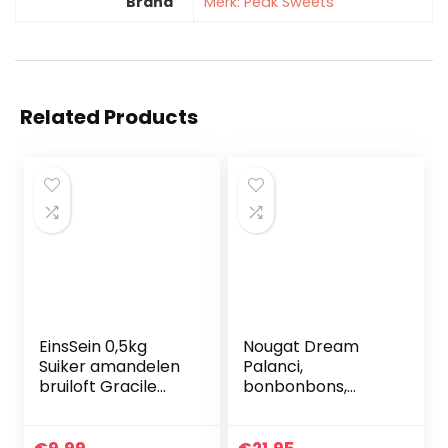
Brand
Merk: Peak Sweets
Related Products
EinsSein 0,5kg
Nougat Dream
Suiker amandelen
Palanci,
bruiloft Gracile
bonbonbons,
midi wit mat
snoep, 300 g,
suikerbonen wit
glutenvrij, gezonde
bruitssuiker
snacks, nougat