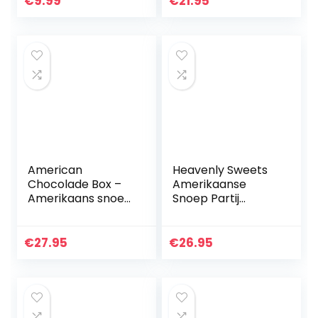
€
9.99
€
21.95
dragees confetti
bons, met fruitleer,
kleuren pure…
pistachene…
American
Heavenly Sweets
Chocolade Box –
Amerikaanse
Amerikaans snoep
Snoep Partij
– All American
Geschenkdoos
Candy cadeau
100+ Stuks!
voor verjaardag,
Klassieke
€
27.95
€
26.95
Kerstmis,
Amerikaanse
Halloween
Snoepjes – Laffy-
Taffy, Sour…