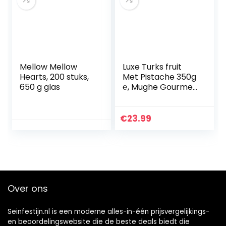
Mellow Mellow
Luxe Turks fruit
Hearts, 200 stuks,
Met Pistache 350g
650 g glas
℮, Mughe Gourmet
Assortiment
Dessert Snoep
Geschenkdoos,
€
23.99
Traditionele Lokum
Unieke…
Over ons
Seinfestijn.nl is een moderne alles-in-één prijsvergelijkings-
en beoordelingswebsite die de beste deals biedt die