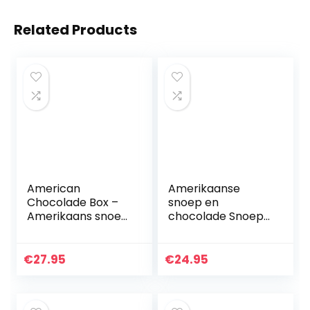
Related Products
American
Amerikaanse
Chocolade Box –
snoep en
Amerikaans snoep
chocolade Snoep
– All American
Box – Klassieke
Candy cadeau
USA Merken,
voor verjaardag,
Lekkere Snoep en
€
27.95
€
24.95
Kerstmis,
Chocolade,
Halloween
Perfecte Gift voor
Kinderen…