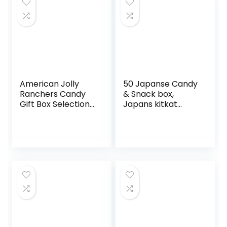
American Jolly
50 Japanse Candy
Ranchers Candy
& Snack box,
Gift Box Selection
Japans kitkat
– USA Jolly
assortiment
Rancher Hard
japanese snack
Candy & Chewy
box
Candy –
Geschenkmand
voor…