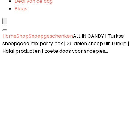
Deal van de dag
Blogs
Home
Shop
Snoepgeschenken
ALL IN CANDY | Turkse
snoepgoed mix party box | 26 delen snoep uit Turkije |
Halal producten | zoete doos voor snoepjes…