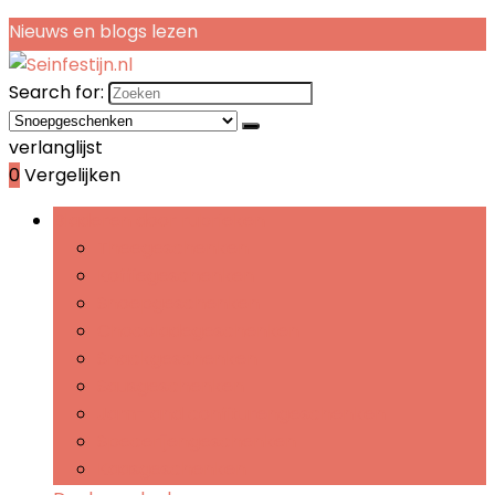
Nieuws en blogs lezen
Search for:
verlanglijst
0
Vergelijken
Bladeren door rubrieken
Theegeschenken
Koffiegeschenken
Snoepgeschenken
Chocoladegeschenken
Snackgeschenken
Sausgeschenken
Jam- and confiturengeschenken
Specerijengeschenken
Kaasgeschenken