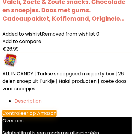
Valeli, Zoete & Zoute snacks. Chocolade
en snoepjes. Doos met gums.
Cadeaupakket, Koffiemand, Originele…
Added to wishlist
Removed from wishlist
0
Add to compare
€
26.99
ALL IN CANDY | Turkse snoepgoed mix party box | 26
delen snoep uit Turkije | Halal producten | zoete doos
voor snoepjes…
Description
Controleer op Amazon
Over ons
Seinfestijn.nl is een moderne alles-in-één