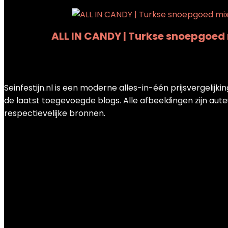
ALL IN CANDY | Turkse snoepgoed m
Added to wishlist
Removed from wishlist
0
Add to compare
Seinfestijn.nl is een moderne alles-in-één prijsvergelij
de laatst toegevoegde blogs. Alle afbeeldingen zijn aute
respectievelijke bronnen.