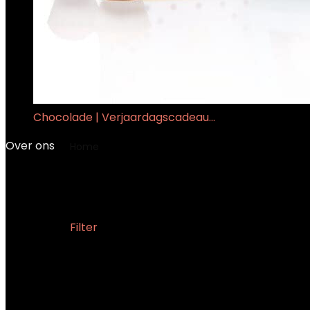
Chocolade | Verjaardagscadeau…
€
12.99
Over ons
Home
Product Type ingrediënt
‎Gecertifice
‎Gecertificeerde halal,
Filter
Showing the single result
Added to wishlist
Removed from wishlist
0
Add to compare