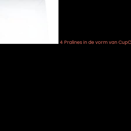
4 Pralines in de vorm van CupC
erde halal, Veganistisch
 Veganistisch