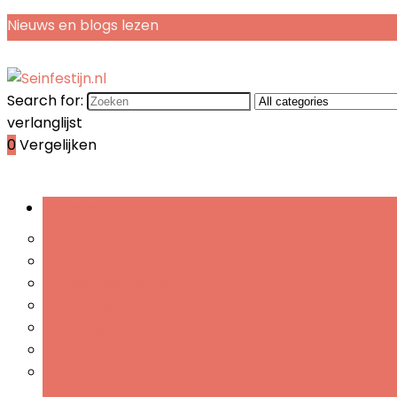
Nieuws en blogs lezen
Search for:
verlanglijst
0
Vergelijken
Bladeren door rubrieken
Theegeschenken
Koffiegeschenken
Snoepgeschenken
Chocoladegeschenken
Snackgeschenken
Sausgeschenken
Jam- and
confiturengeschenken