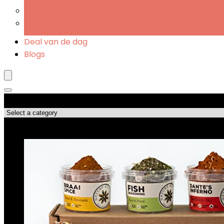
Specerijengeschenken
Kaasgeschenken
Deal van de dag
Blogs
Productcategorieën
Topdeals!!