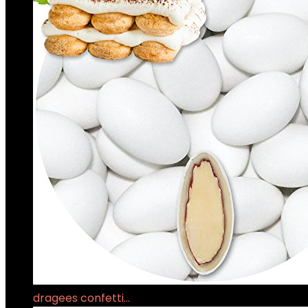
dragees confetti…
€
12.99