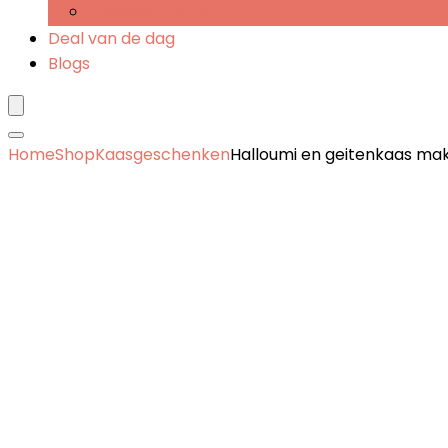
Kaasgeschenken
Deal van de dag
Blogs
Home
Shop
Kaasgeschenken
Halloumi en geitenkaas ma