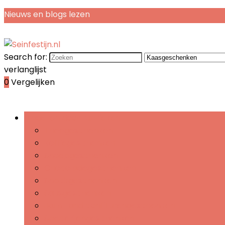
Nieuws en blogs lezen
Search for:
verlanglijst
0
Vergelijken
Bladeren door rubrieken
Theegeschenken
Koffiegeschenken
Snoepgeschenken
Chocoladegeschenken
Snackgeschenken
Sausgeschenken
Jam- and confiturengeschenken
Specerijengeschenken