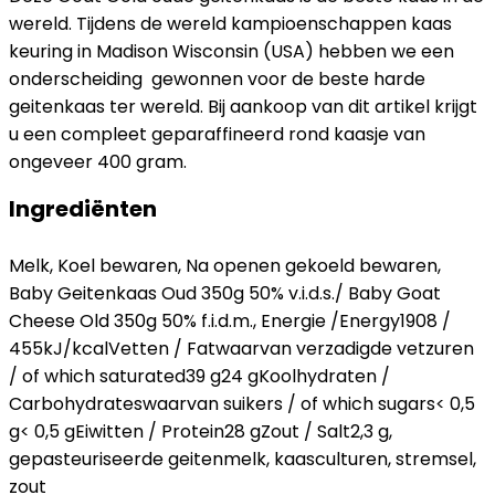
wereld. Tijdens de wereld kampioenschappen kaas
keuring in Madison Wisconsin (USA) hebben we een
onderscheiding gewonnen voor de beste harde
geitenkaas ter wereld. Bij aankoop van dit artikel krijgt
u een compleet geparaffineerd rond kaasje van
ongeveer 400 gram.
Ingrediënten
Melk, Koel bewaren, Na openen gekoeld bewaren,
Baby Geitenkaas Oud 350g 50% v.i.d.s./ Baby Goat
Cheese Old 350g 50% f.i.d.m., Energie /Energy1908 /
455kJ/kcalVetten / Fatwaarvan verzadigde vetzuren
/ of which saturated39 g24 gKoolhydraten /
Carbohydrateswaarvan suikers / of which sugars< 0,5
g< 0,5 gEiwitten / Protein28 gZout / Salt2,3 g,
gepasteuriseerde geitenmelk, kaasculturen, stremsel,
zout