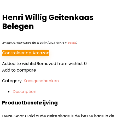
Henri Willig Geitenkaas
Belegen
Amazon.nl Price:
€
18.95
(as of 09/04/2023 13:17 PST-
Details
)
Controleer op Amazon
Added to wishlist
Removed from wishlist
0
Add to compare
Category:
Kaasgeschenken
Description
Productbeschrijving
Deze Goat Gold oude geitenkaas is de beste kaas in de