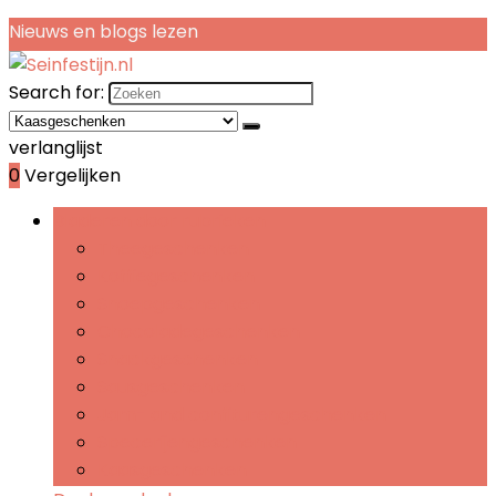
Nieuws en blogs lezen
Search for:
verlanglijst
0
Vergelijken
Bladeren door rubrieken
Theegeschenken
Koffiegeschenken
Snoepgeschenken
Chocoladegeschenken
Snackgeschenken
Sausgeschenken
Jam- and confiturengeschenken
Specerijengeschenken
Kaasgeschenken