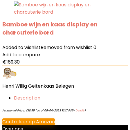
Bamboe wijn en kaas display en
charcuterie bord
Added to wishlist
Removed from wishlist
0
Add to compare
€
169.30
Henri Willig Geitenkaas Belegen
Description
Amazon.nl Price:
€
18.95
(as of 09/04/2023 13:17 PST-
Details
)
Controleer op Amazon
Over ons