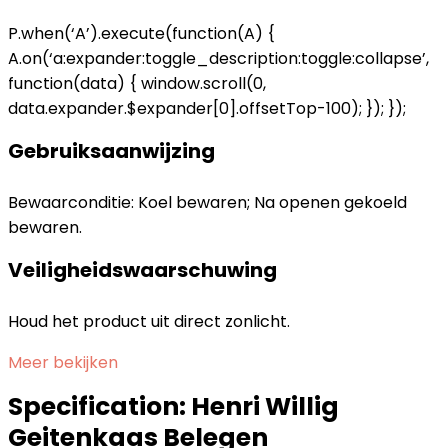
P.when(‘A’).execute(function(A) {
A.on(‘a:expander:toggle_description:toggle:collapse’,
function(data) { window.scroll(0,
data.expander.$expander[0].offsetTop-100); }); });
Gebruiksaanwijzing
Bewaarconditie: Koel bewaren; Na openen gekoeld
bewaren.
Veiligheidswaarschuwing
Houd het product uit direct zonlicht.
Meer bekijken
Specification:
Henri Willig
Geitenkaas Belegen