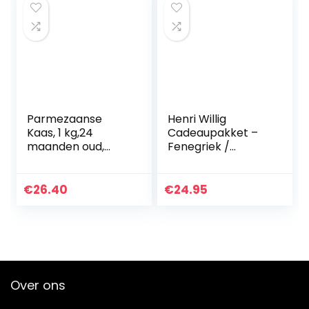
Parmezaanse
Henri Willig
Kaas, 1 kg,24
Cadeaupakket –
maanden oud,
Fenegriek /
beschermde
kaasschaaf /
oorsprongsbenam
mosterd
ing
€
26.40
€
24.95
Over ons