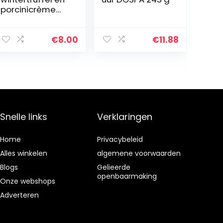
porcinicrème
50g – Boscovivo
– 100%
italiaanse
€
8.00
€
11.88
truffel –
Italiaans eten
Snelle links
Verklaringen
Home
Privacybeleid
Alles winkelen
algemene voorwaarden
Blogs
Gelieerde
openbaarmaking
Onze webshops
Adverteren