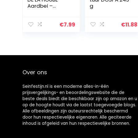
Aardbei –
g
framboos jam
uit Frankrijk 220
gram
€
7.99
€
11.88
Over ons
Seinfestijn.nl is een moderne alles-in-één
prijsvergelijkings- en beoordelingswebsite die de
beste deals biedt die beschikbaar zijn op amazon en u
op de hoogte houdt via de laatst toegevoegde blogs.
Alle afbeeldingen zijn auteursrechtelijk beschermd
door hun respectievelijke eigenaren. Alle geciteerde
inhoud is afgeleid van hun respectievelijke bronnen.