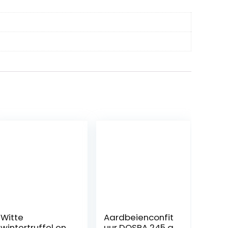
Witte
Aardbeienconfit
wintertruffel en
uur DOSPA 245 g