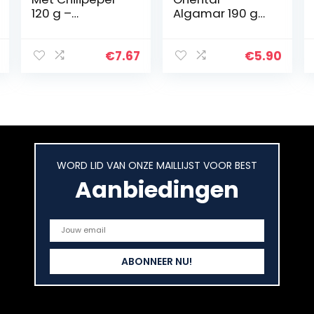
120 g –
Algamar 190 g
Boscovivo –
BIO slasalade
Honing voor
kazen –
€
7.67
€
5.90
italiaans eten
WORD LID VAN ONZE MAILLIJST VOOR BEST
Aanbiedingen