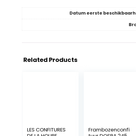
Datum eerste beschikbaarh
Br
Related Products
LES CONFITURES
Frambozenconfi
DE LA HOUBE
tuur DOSPA 245