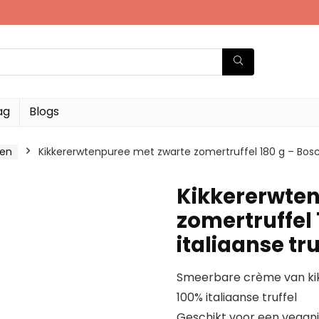
ag
Blogs
ken
Kikkererwtenpuree met zwarte zomertruffel 180 g – Bosco
Kikkererwte
zomertruffel 
italiaanse tru
Smeerbare crème van kik
100% italiaanse truffel
Geschikt voor een vegani