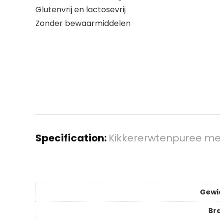
Glutenvrij en lactosevrij
Zonder bewaarmiddelen
Specification:
Kikkererwtenpuree met 
Gewi
Br