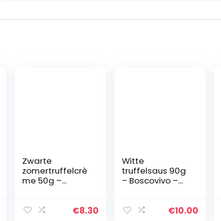
Zwarte
Witte
zomertruffelcrè
truffelsaus 90g
me 50g –
– Boscovivo –
Boscovivo –
100% italiaanse
100% Italiaanse
truffel –
truffel
Italiaans eten
€
8.30
€
10.00