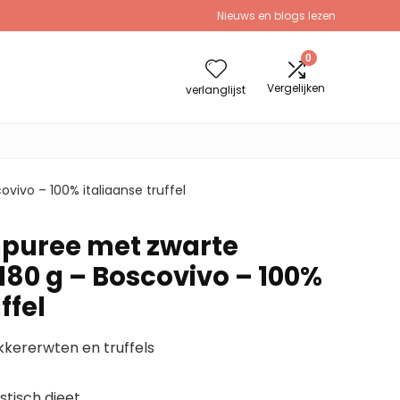
Nieuws en blogs lezen
0
Vergelijken
verlanglijst
vivo – 100% italiaanse truffel
npuree met zwarte
180 g – Boscovivo – 100%
ffel
kererwten en truffels
stisch dieet