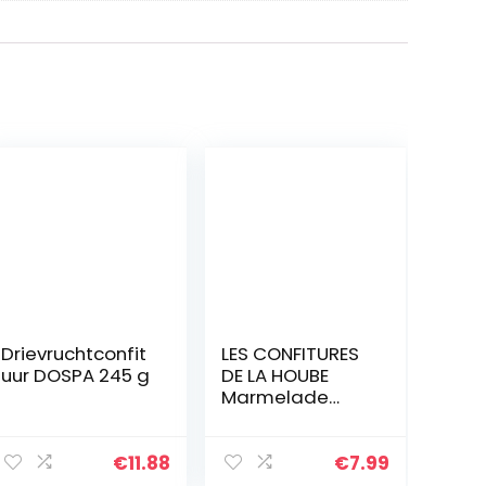
Drievruchtconfit
LES CONFITURES
uur DOSPA 245 g
DE LA HOUBE
Marmelade
Morello kersen
uit
Montmorency
€
11.88
€
7.99
de Lorraine 220