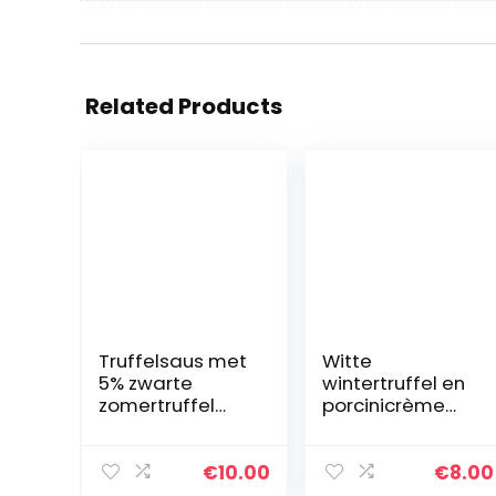
Related Products
Truffelsaus met
Witte
5% zwarte
wintertruffel en
zomertruffel
porcinicrème
90g – Boscovivo
50g – Boscovivo
– 100%
– 100%
italiaanse
italiaanse
€
10.00
€
8.00
truffel –
truffel –