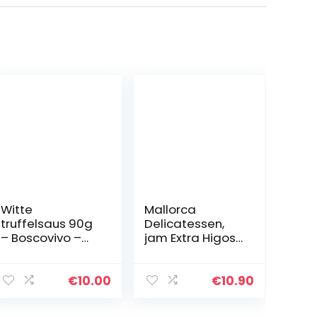
Witte
Mallorca
truffelsaus 90g
Delicatessen,
– Boscovivo –
jam Extra Higos
100% italiaanse
– 220 g
truffel –
Italiaans eten
€
10.00
€
10.90