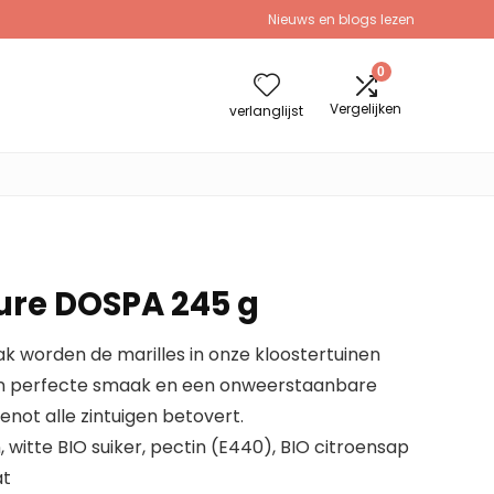
Nieuws en blogs lezen
0
Vergelijken
verlanglijst
ture DOSPA 245 g
ak worden de marilles in onze kloostertuinen
en perfecte smaak en een onweerstaanbare
genot alle zintuigen betovert.
, witte BIO suiker, pectin (E440), BIO citroensap
at