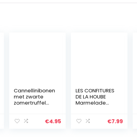
Cannellinibonen
LES CONFITURES
met zwarte
DE LA HOUBE
zomertruffel
Marmelade
290g –
Morello kersen
Boscovivo –
uit
100% italiaanse
Montmorency
€
4.95
€
7.99
truffel
de Lorraine 220
gram