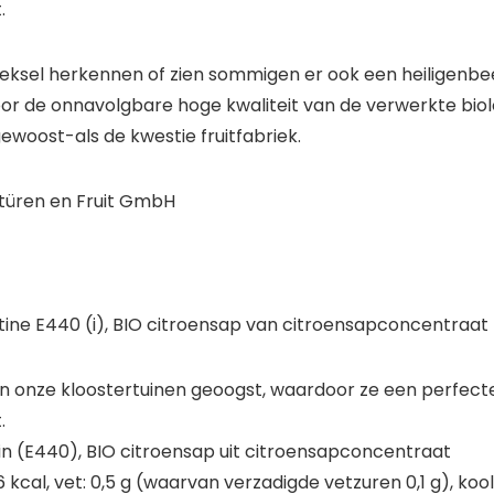
.
eksel herkennen of zien sommigen er ook een heiligenbeeld
r de onnavolgbare hoge kwaliteit van de verwerkte biolog
gewoost-als de kwestie fruitfabriek.
itüren en Fruit GmbH
ectine E440 (i), BIO citroensap van citroensapconcentraat
 in onze kloostertuinen geoogst, waardoor ze een perfe
.
ctin (E440), BIO citroensap uit citroensapconcentraat
kcal, vet: 0,5 g (waarvan verzadigde vetzuren 0,1 g), kool