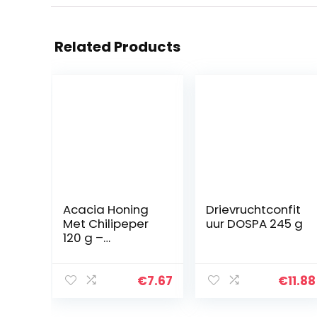
Related Products
Acacia Honing
Drievruchtconfit
Met Chilipeper
uur DOSPA 245 g
120 g –
Boscovivo –
Honing voor
kazen –
€
7.67
€
11.88
italiaans eten