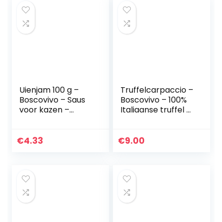
Uienjam 100 g –
Truffelcarpaccio –
Boscovivo – Saus
Boscovivo – 100%
voor kazen –
Italiaanse truffel –
italiaans eten
Italiaans eten –
Gourmet eten
€
4.33
€
9.00