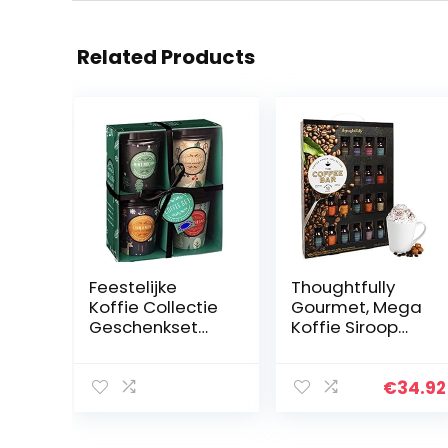
Related Products
Feestelijke
Thoughtfully
Koffie Collectie
Gourmet, Mega
Geschenkset
Koffie Siroop
Medium Cups
Geschenkset,
Instant Koffie 4
Bevat een
× 22G
verscheidenheid
€
34.92
aan koffie
siropen, Pak van
18