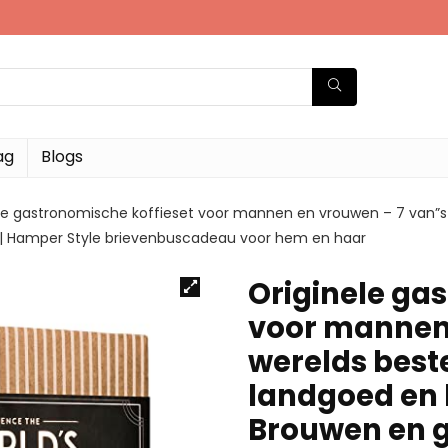
ag
Blogs
le gastronomische koffieset voor mannen en vrouwen – 7 van”s 
ral | Hamper Style brievenbuscadeau voor hem en haar
Originele ga
voor mannen 
werelds beste
landgoed en b
Brouwen en ge