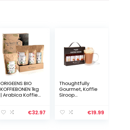
ORIGEENS BIO
Thoughtfully
KOFFIEBONEN 1kg
Gourmet, Koffie
| Arabica Koffie
Siroop
Bonen |
Geschenkset,
Probeerset,
smaken
Ambachtelijk
omvatten
€
32.97
€
19.99
Gebrand,
Hazelnoot,
4x250g |
gezouten
Cadeau-idee
karamel Candy,