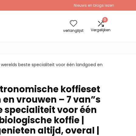
Nieuws en blogs lezen
0
Vergelijken
verlanglijst
werelds beste specialiteit voor één landgoed en
stronomische koffieset
en vrouwen – 7 van”s
 specialiteit voor één
iologische koffie |
nieten altijd, overal |