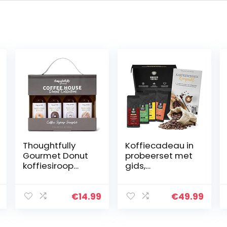
Thoughtfully
Koffiecadeau in
Gourmet Donut
probeerset met
koffiesiroop
gids,
cadeauset –
koffiecadeau
veganistische
voor mannen en
koffie-toppings
vrouwen, met
€
14.99
€
49.99
met 4
liefde
verschillende
geroosterd door
smaken – 4 x 45
mensen met