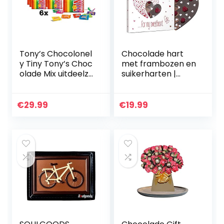
Tony’s Chocolonel
Chocolade hart
y Tiny Tony’s Choc
met frambozen en
olade Mix uitdeelza
suikerharten |
k – Mini
Geschenkidee |
Chocolaatjes –
Cadeau |
Giftset –
Valentijnsdag |
€
29.99
€
19.99
Geschenkverpakki
Vrouwen | Vrouw |
ng – 6 x 135 gram
Liefdesgeschenk…