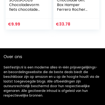
SOULGOODS
Chocolade Gift
Chocoladevorm
Box Hamper
fiets chocolade
Ferrero Rocher
voor mannen en
Lindt Boeket
vrouwen, eetbaar
Verjaardagscadea
cadeau, cadeau
u Cadbury
€
9.99
€
33.78
voor tennisspelers,
Snoepjes Snoep
edelvolle…
Over ons
Seinfestijn.nl is een moderne alles-in-één prijsvergelijkings-
en beoordelingswebsite die de beste deals biedt die
beschikbaar zijn op amazon en u op de hoogte houdt via de
laatst toegevoegde blogs. Alle afbeeldingen zijn
auteursrechtelijk beschermd door hun respectievelijke
eigenaren. Alle geciteerde inhoud is afgeleid van hun
respectievelijke bronnen.