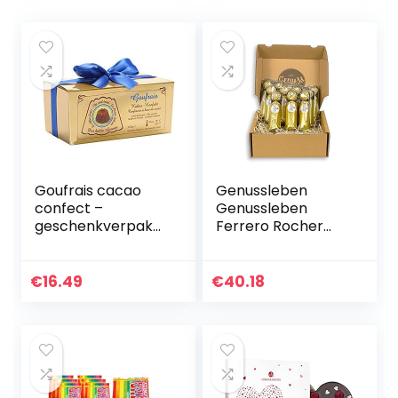
Goufrais cacao
Genussleben
confect –
Genussleben
geschenkverpakki
Ferrero Rocher
ng 32 stuks 250g
Box 56 stuks,
paasgeschenk,
grote verpakking,
€
16.49
€
40.18
knapperige
bonbons met…