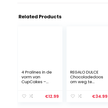
Related Products
4 Pralines in de
REGALO DULCE
vorm van
Chocoladedoos
CupCakes –
om weg te
Verjaardag |
geven met 39
Speciale en
kinder
luxueuze
chocolates,
€
12.99
€
34.99
pralines |
originele kinder
Chocolade |
chocolates