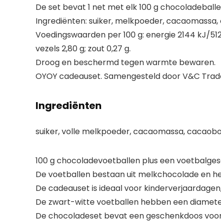
De set bevat 1 net met elk 100 g chocoladebal
Ingrediënten: suiker, melkpoeder, cacaomassa, c
Voedingswaarden per 100 g: energie 2144 kJ/512 k
vezels 2,80 g; zout 0,27 g.
Droog en beschermd tegen warmte bewaren.
OYOY cadeauset. Samengesteld door V&C Tra
Ingrediënten
suiker, volle melkpoeder, cacaomassa, cacaobote
100 g chocoladevoetballen plus een voetbalge
De voetballen bestaan uit melkchocolade en h
De cadeauset is ideaal voor kinderverjaardagen
De zwart-witte voetballen hebben een diameter 
De chocoladeset bevat een geschenkdoos voor k