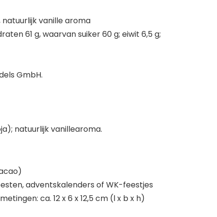
natuurlijk vanille aroma
ten 61 g, waarvan suiker 60 g; eiwit 6,5 g;
dels GmbH.
); natuurlijk vanillearoma.
Cacao)
feesten, adventskalenders of WK-feestjes
ngen: ca. 12 x 6 x 12,5 cm (l x b x h)