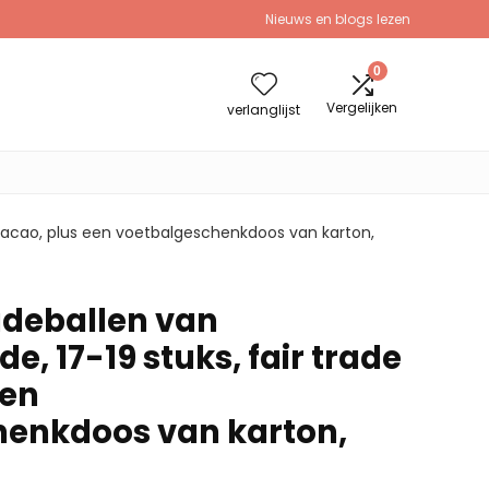
Nieuws en blogs lezen
0
Vergelijken
verlanglijst
 cacao, plus een voetbalgeschenkdoos van karton,
adeballen van
, 17-19 stuks, fair trade
een
henkdoos van karton,