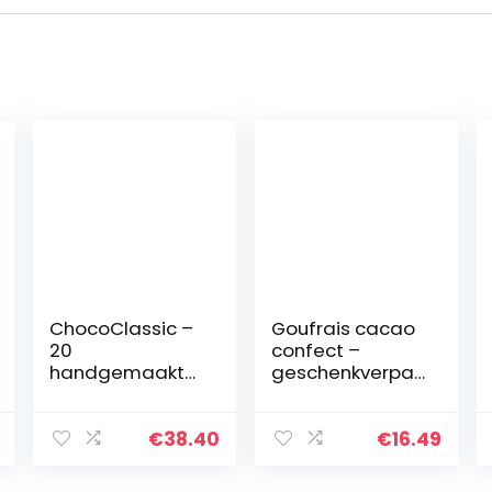
ChocoClassic –
Goufrais cacao
20
confect –
handgemaakte
geschenkverpak
pralines in een
king 32 stuks
houten kistje |
250g
Cadeau voor
€
38.40
€
16.49
volwassenen |
Belgische