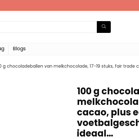
ag
Blogs
0 g chocoladeballen van melkchocolade, 17-19 stuks, fair trade
100 g chocol
melkchocolade
cacao, plus 
voetbalgesc
ideaal…