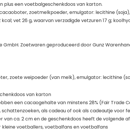
len plus een voetbalgeschenkdoos van karton.
acaoboter, zoetmelkpoeder, emulgator: lecithine (soja), 
cal; vet 26 g, waarvan verzadigde vetzuren 17 g; koolhydra
de GmbH. Zoetwaren geproduceerd door Gunz Warenhan
r, zoete weipoeder (van melk), emulgator: lecithine (soja
schenkdoos van karton
ebben een cacaogehalte van minstens 28% (Fair Trade 
, schattenzoeken, als cadeau of ook als cadeautje voor 
van ca. 2 cm en de geschenkdoos heeft de volgende afmeti
leine voetballers, voetbalfans en voetbalfans