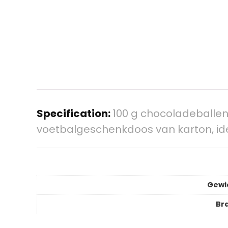
Specification:
100 g chocoladeballen 
voetbalgeschenkdoos van karton, id
Gewi
Br