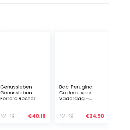
Genussleben
Baci Perugina
Genussleben
Cadeau voor
Ferrero Rocher
Vaderdag –
Box 56 stuks,
mand met 175 g
paasgeschenk,
kussen Perugina
grote
+ teddybeer +
€
40.18
€
24.90
verpakking,
kunstkerstster
knapperige