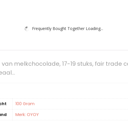
Frequently Bought Together Loading...
van melkchocolade, 17-19 stuks, fair trade 
eaal…
cht
‎100 Gram
and
Merk: OYOY