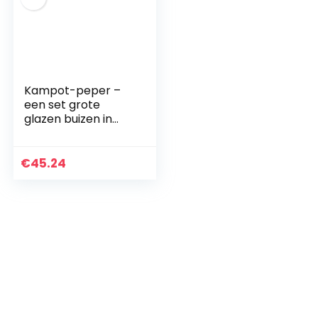
Kampot-peper –
een set grote
glazen buizen in
een
geschenkverpakkin
g (3 x 75 g)
€
45.24