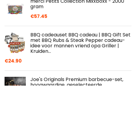
merci Petits Collection Mixxboxx - 2000
gram
€
57.45
BBQ cadeauset BBQ cadeau | BBQ Gift Set
met BBQ Rubs & Steak Pepper cadeau-
idee voor mannen vriend opa Griller |
Kruiden…
€
24.90
Joe's Originals Premium barbecue-set,
hoogwaardige, geselecteerde
kruidenmengsels voor koken en grillen,
met 5…
€
27.99
Paarse Aardappel Congee Lotus Root
Noedels180g/doos Honing Paarse
Aardappel Lotus Wortel Poeder